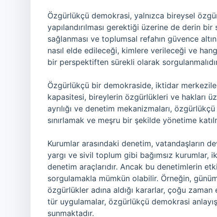
Özgürlükçü demokrasi, yalnızca bireysel özgürl
yapılandırılması gerektiği üzerine de derin bir
sağlanması ve toplumsal refahın güvence altına
nasıl elde edileceği, kimlere verileceği ve han
bir perspektiften sürekli olarak sorgulanmalıdır
Özgürlükçü bir demokraside, iktidar merkezile
kapasitesi, bireylerin özgürlükleri ve hakları 
ayrılığı ve denetim mekanizmaları, özgürlükçü d
sınırlamak ve meşru bir şekilde yönetime katılm
Kurumlar arasındaki denetim, vatandaşların de
yargı ve sivil toplum gibi bağımsız kurumlar, 
denetim araçlarıdır. Ancak bu denetimlerin etki
sorgulamakla mümkün olabilir. Örneğin, günü
özgürlükler adına aldığı kararlar, çoğu zaman ek
tür uygulamalar, özgürlükçü demokrasi anlayış
sunmaktadır.