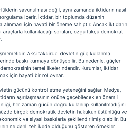
üklerin savunulması değil, aynı zamanda iktidarın nasıl
 sorgulama içerir. İktidar, bir toplumda düzenin
 alınması için hayati bir öneme sahiptir. Ancak iktidarın
gi araçlarla kullanılacağı soruları, özgürlükçü demokrat
.
şmemelidir. Aksi takdirde, devletin güç kullanma
üzerinde baskı kurmaya dönüşebilir. Bu nedenle, güçler
emokrasinin temel ilkelerindendir. Kurumlar, iktidarı
ak için hayati bir rol oynar.
vletin gücünü kontrol etme yeteneğini sağlar. Medya,
iktidarın aşırılaşmasının önüne geçebilecek en önemli
nliği, her zaman gücün doğru kullanılıp kullanılmadığını
müzde birçok demokratik devletin hukukun üstünlüğü ve
onomik ve siyasi baskılarla şekillendirilmiş olabilir. Bu
ının ne denli tehlikede olduğunu gösteren örnekler