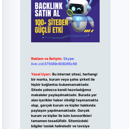
Reklam ve İletişim:
Skype:
live:.cid.575569c608265c69
Yasal Uyarı:
Bu internet sitesi, herhangi
bir marka, kurum veya şahıs şirketi ile
hiçbir bağlantısı bulunmamaktadır.
Sitede yalnızca kendi hazırladığımız
makaleler paylaşılmaktadır. Burada yer
alan içerikler haber niteliği taşımamakta
olup, gerçek kurum ve kişiler hakkında
paylaşım yapılmamaktadır. Gerçek
kurum ve kişiler ile isim benzerlikleri
tamamen tesadüfidir. Sitemizdeki
bilgiler taslak halindedir ve tavsiye