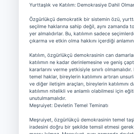
Yurttaşlık ve Katılım: Demokrasiye Dahil Olma
Özgürlükçü demokratik bir sistemin özü, yurtta
seçilme haklarına sahip değil, aynı zamanda top
yer almalıdırlar. Bu, katılımın sadece seçimler
çıkarma ve etkin olma hakkını içerdiği anlamına
Katılım, özgürlükçü demokrasinin can damarlar
katılımın ne kadar derinlemesine ve geniş çapt
kararlarını verme yetkisiyle sınırlı olmamalıdır
temel haklar, bireylerin katılımını artıran uns
ve diğer iletişim araçları, bireylerin katılımını
katılımın nitelikli ve anlamlı olabilmesi için eğ
unutulmamalıdır.
Meşruiyet: Devletin Temel Teminatı
Meşruiyet, özgürlükçü demokrasinin temel taşlar
iradesini doğru bir şekilde temsil etmesi gere