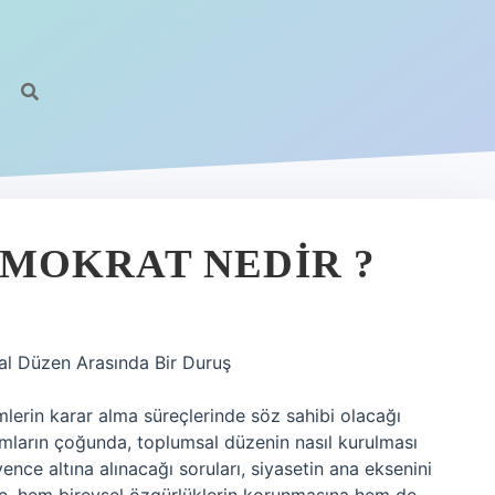
MOKRAT NEDIR ?
l Düzen Arasında Bir Duruş
imlerin karar alma süreçlerinde söz sahibi olacağı
mların çoğunda, toplumsal düzenin nasıl kurulması
vence altına alınacağı soruları, siyasetin ana eksenini