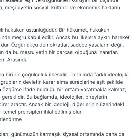
 adaletli, eşit ve özgürlükleri koruyan bir biçimde
, meşruiyetin sosyal, kültürel ve ekonomik hakların
eli hukukun üstünlüğüdür. Bir hükümet, hukukun
inde meşru kabul edilir. Ancak bu ilkelere aykırı hareket
dur. Özgürlükçü demokratlar, sadece yasaların değil,
 da bu meşruiyetin bir parçası olduğuna inanırlar.
izm Arasında
biri de çoğulculuk ilkesidir. Toplumda farklı ideolojik
 grupların devletin karar alma süreçlerine eşit şekilde
rin özgürce ifade bulduğu bir ortam yaratmakla kalmaz,
ereklidir. Bu bağlamda, ideolojiler, bireylerin
rer araçtır. Ancak bir ideoloji, diğerlerinin üzerindeki
emel prensipleri ihlal edilmiş olur.
rlendirme
ları, günümüzün karmaşık siyasal ortamında daha da