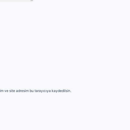
m ve site adresim bu tarayıcıya kaydedilsin.