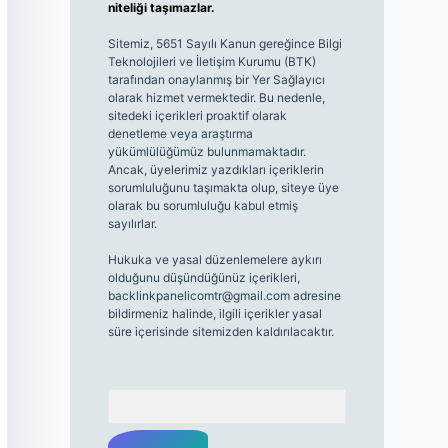
niteliği taşımazlar.
Sitemiz, 5651 Sayılı Kanun gereğince Bilgi
Teknolojileri ve İletişim Kurumu (BTK)
tarafından onaylanmış bir Yer Sağlayıcı
olarak hizmet vermektedir. Bu nedenle,
sitedeki içerikleri proaktif olarak
denetleme veya araştırma
yükümlülüğümüz bulunmamaktadır.
Ancak, üyelerimiz yazdıkları içeriklerin
sorumluluğunu taşımakta olup, siteye üye
olarak bu sorumluluğu kabul etmiş
sayılırlar.
Hukuka ve yasal düzenlemelere aykırı
olduğunu düşündüğünüz içerikleri,
backlinkpanelicomtr@gmail.com
adresine
bildirmeniz halinde, ilgili içerikler yasal
süre içerisinde sitemizden kaldırılacaktır.
Arama