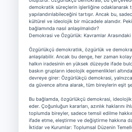
oluşturur. Özgürlükçü demokrasi, bu çerçeved
demokratik süreçlerin işlerliğine odaklanarak t
yapılandırılabileceğini tartışır. Ancak bu, sad
kültürel ve ideolojik bir mücadele alanıdır. P
bağlamında nasıl anlaşılmalıdır?
Demokrasi ve Özgürlük: Kavramlar Arasındak
Özgürlükçü demokratlık, özgürlük ve demokras
anlaşılabilir. Ancak bu denge, her zaman kol
halkın iradesinin en yüksek düzeyde ifade bul
baskın grupların ideolojik egemenlikleri altında
devreye girer: Özgürlükçü demokrasi, yalnızca 
da güvence altına alarak, tüm bireylerin eşit ş
Bu bağlamda, özgürlükçü demokrasi, ideolojik
eder. Çoğunluğun kararları, azınlık haklarını ih
toplumda bireyler, sadece temsil edilme hakkı
ifade etme, eleştirme ve değiştirme hakkına da 
İktidar ve Kurumlar: Toplumsal Düzenin Temell