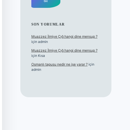
SON YORUMLAR
Muazzez İlmiye Çığ hangi dine mensup ?
için
admin
Muazzez İlmiye Çığ hangi dine mensup ?
için
Kısa
Osmanlı tapusu nedir ne işe yarar ?
için
admin