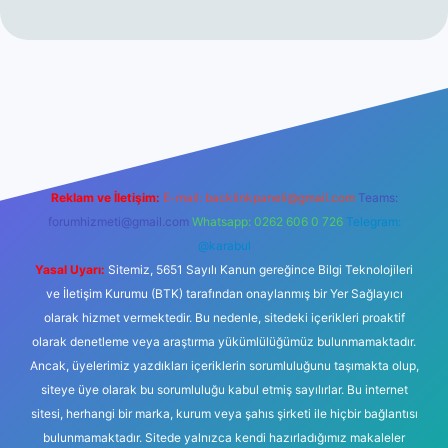
per giriş adresi
betexper.xyz
m elexbet
Reklam ve İletişim:
E-mail:
backlinkpaneli@gmail.com
Teams:
forumhizmeti@gmail.com
Whatsapp: 0262 606 0 726
Telegram:
@karabul
Yasal Uyarı:
Sitemiz, 5651 Sayılı Kanun gereğince Bilgi Teknolojileri
ve İletişim Kurumu (BTK) tarafından onaylanmış bir Yer Sağlayıcı
olarak hizmet vermektedir. Bu nedenle, sitedeki içerikleri proaktif
olarak denetleme veya araştırma yükümlülüğümüz bulunmamaktadır.
Ancak, üyelerimiz yazdıkları içeriklerin sorumluluğunu taşımakta olup,
siteye üye olarak bu sorumluluğu kabul etmiş sayılırlar. Bu internet
sitesi, herhangi bir marka, kurum veya şahıs şirketi ile hiçbir bağlantısı
bulunmamaktadır. Sitede yalnızca kendi hazırladığımız makaleler