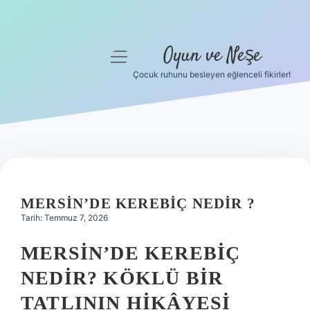
Oyun ve Neşe
menüyü
aç
Çocuk ruhunu besleyen eğlenceli fikirler!
Anasayfa
Gizlilik Politikası
Yasal Uyarı
Hakkımızda
MERSIN’DE KEREBIÇ NEDIR ?
Tarih: Temmuz 7, 2026
MERSIN’DE KEREBIÇ
NEDIR? KÖKLÜ BIR
TATLININ HIKÂYESI