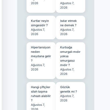
2026
Ağustos 7,
2026
Kurtlar neyin
Isdar etmek
simgesidir ?
ne demek ?
Ağustos 7,
Ağustos 7,
2026
2026
Hipertansiyon
Kurbağa
neden
omurgalı mıdır
meydana gelir
yoksa
?
omurgasız
Ağustos 7,
mıdır ?
2026
Ağustos 7,
2026
Hangi çiftçiler
Gözlük
silah taşıma
genetik mi ?
ruhsatı alabilir
Ağustos 7,
?
2026
Ağustos 7,
2026