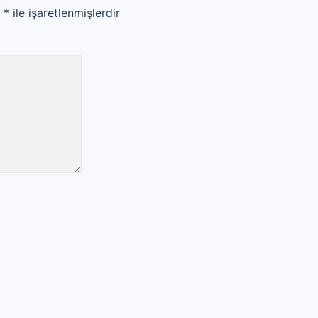
r
*
ile işaretlenmişlerdir