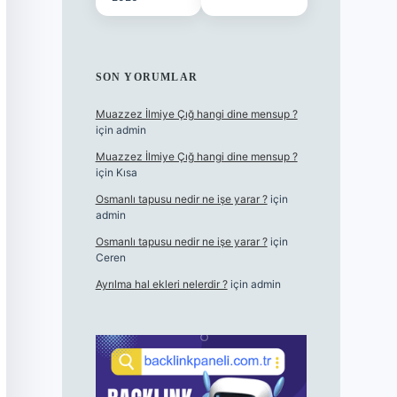
SON YORUMLAR
Muazzez İlmiye Çığ hangi dine mensup ?
için
admin
Muazzez İlmiye Çığ hangi dine mensup ?
için
Kısa
Osmanlı tapusu nedir ne işe yarar ?
için
admin
Osmanlı tapusu nedir ne işe yarar ?
için
Ceren
Ayrılma hal ekleri nelerdir ?
için
admin