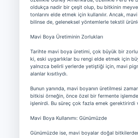
oldukça nadir bir çeşit olup, bu bitkinin meyv
tonlarını elde etmek için kullanılır. Ancak, ma
bilinse de, geleneksel yöntemlerle tekstil ürün
Mavi Boya Üretiminin Zorlukları
Tarihte mavi boya üretimi, çok büyük bir zor
ki, eski uygarlıklar bu rengi elde etmek için bü
yalnızca belirli yerlerde yetiştiği için, mavi pi
alanlar kısıtlıydı.
Bunun yanında, mavi boyanın üretilmesi zaman a
bitkisi örneğin, önce özel bir fermente işlemd
işlenirdi. Bu süreç çok fazla emek gerektirirdi
Mavi Boya Kullanımı: Günümüzde
Günümüzde ise, mavi boyalar doğal bitkilerden 