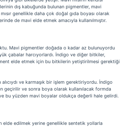
elerinin dış kabuğunda bulunan pigmentler, mavi
vi mısır genellikle daha çok doğal gıda boyası olarak
lerinde de mavi elde etmek amacıyla kullanılmıştır.
luktu. Mavi pigmentler doğada o kadar az bulunuyordu
yük çabalar harcıyorlardı. İndigo ve diğer bitkiler,
gment elde etmek için bu bitkilerin yetiştirilmesi gerektiği
lıcıydı ve karmaşık bir işlem gerektiriyordu. İndigo
en geçirilir ve sonra boya olarak kullanılacak formda
 ve bu yüzden mavi boyalar oldukça değerli hale gelirdi.
elde edilmek yerine genellikle sentetik yollarla