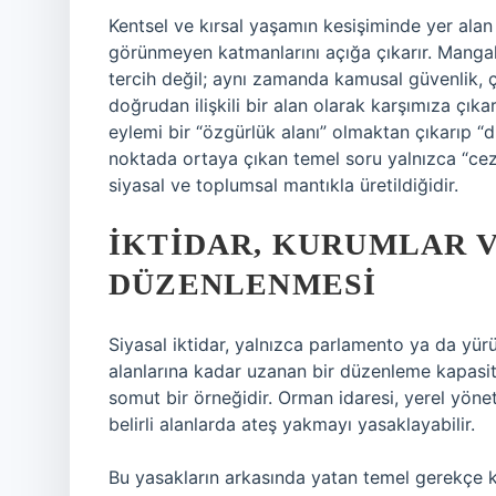
Kentsel ve kırsal yaşamın kesişiminde yer alan
görünmeyen katmanlarını açığa çıkarır. Mangal 
tercih değil; aynı zamanda kamusal güvenlik, ç
doğrudan ilişkili bir alan olarak karşımıza çıka
eylemi bir “özgürlük alanı” olmaktan çıkarıp “d
noktada ortaya çıkan temel soru yalnızca “ceza
siyasal ve toplumsal mantıkla üretildiğidir.
İKTIDAR, KURUMLAR 
DÜZENLENMESI
Siyasal iktidar, yalnızca parlamento ya da yür
alanlarına kadar uzanan bir düzenleme kapasit
somut bir örneğidir. Orman idaresi, yerel yöneti
belirli alanlarda ateş yakmayı yasaklayabilir.
Bu yasakların arkasında yatan temel gerekçe k