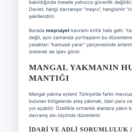
bakıldığında mesele yalnızca güvenlik değildir
Devlet, hangi davranışın “meşru”, hangisinin “r
şekillendirir.
Burada
meşruiyet
kavramı kritik hale gelir. Y
değil, aynı zamanda yurttaşların bu düzenlemel
yasakları “kamusal yarar” çerçevesinde anlamlan
üreterek de işlev görür.
MANGAL YAKMANIN HU
MANTIĞI
Mangal yakma eylemi Türkiye’de farklı mevzuat
bulunan bölgelerde ateş yakmak, idari para ce
yol açabilir. Özellikle ormanlık alanlara yakın
davranış sıkı biçimde düzenlenir.
İDARI VE ADLI SORUMLULUK 