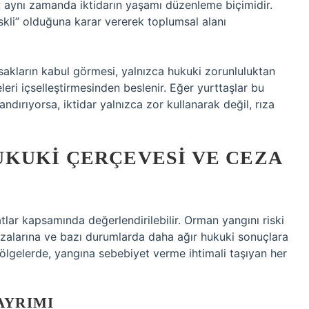
; aynı zamanda iktidarın yaşamı düzenleme biçimidir.
iskli” olduğuna karar vererek toplumsal alanı
asakların kabul görmesi, yalnızca hukuki zorunluluktan
eri içselleştirmesinden beslenir. Eğer yurttaşlar bu
dırıyorsa, iktidar yalnızca zor kullanarak değil, rıza
KUKI ÇERÇEVESI VE CEZA
lar kapsamında değerlendirilebilir. Orman yangını riski
zalarına ve bazı durumlarda daha ağır hukuki sonuçlara
 bölgelerde, yangına sebebiyet verme ihtimali taşıyan her
AYRIMI