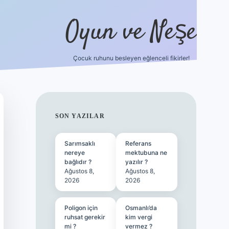
Oyun ve Neşe
Çocuk ruhunu besleyen eğlenceli fikirler!
betci
vdcasino güncel giriş
ilbet casino
ilbet yeni giriş
Bete
SIDEBAR
SON YAZILAR
Sarımsaklı
Referans
nereye
mektubuna ne
bağlıdır ?
yazılır ?
Ağustos 8,
Ağustos 8,
2026
2026
Poligon için
Osmanlı’da
ruhsat gerekir
kim vergi
mi ?
vermez ?