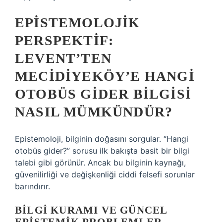
EPISTEMOLOJIK
PERSPEKTIF:
LEVENT’TEN
MECIDIYEKÖY’E HANGI
OTOBÜS GIDER BILGISI
NASIL MÜMKÜNDÜR?
Epistemoloji, bilginin doğasını sorgular. “Hangi
otobüs gider?” sorusu ilk bakışta basit bir bilgi
talebi gibi görünür. Ancak bu bilginin kaynağı,
güvenilirliği ve değişkenliği ciddi felsefi sorunlar
barındırır.
BILGI KURAMI
VE GÜNCEL