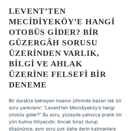
LEVENT’TEN
MECIDIYEKÖY’E HANGI
OTOBÜS GIDER? BIR
GÜZERGÂH SORUSU
ÜZERINDEN VARLIK,
BILGI VE AHLAK
ÜZERINE FELSEFI BIR
DENEME
Bir durakta bekleyen insanın zihninde bazen tek bir
soru yankılanır: “Levent’ten Mecidiyeköy’e hangi
otobüs gider?” Bu soru, yüzeyde yalnızca pratik bir
yön bulma ihtiyacıdır. Ancak biraz durup
düşününce, aynı soru çok daha derin katmanlara