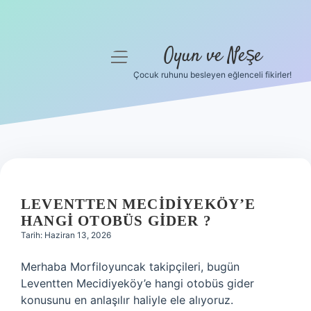
Oyun ve Neşe
menüyü
aç
Çocuk ruhunu besleyen eğlenceli fikirler!
Anasayfa
Gizlilik Politikası
Yasal Uyarı
Hakkımızda
LEVENTTEN MECIDIYEKÖY’E
HANGI OTOBÜS GIDER ?
Tarih: Haziran 13, 2026
Merhaba Morfiloyuncak takipçileri, bugün
Leventten Mecidiyeköy’e hangi otobüs gider
konusunu en anlaşılır haliyle ele alıyoruz.