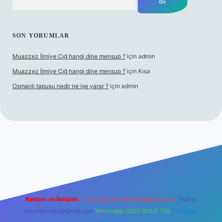
SON YORUMLAR
Muazzez İlmiye Çığ hangi dine mensup ?
için
admin
Muazzez İlmiye Çığ hangi dine mensup ?
için
Kısa
Osmanlı tapusu nedir ne işe yarar ?
için
admin
er giriş adresi
betexper.xyz
m elexbet
Reklam ve İletişim:
E-mail:
backlinkpaneli@gmail.com
Teams:
forumhizmeti@gmail.com
Whatsapp: 0262 606 0 726
Telegram: