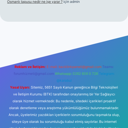
Osmanlı tapusu nedir ne işe yarar ?
için
admin
texper giriş adresi
betexper.xyz
m elexbet
Reklam ve İletişim:
E-mail:
backlinkpaneli@gmail.com
Teams:
forumhizmeti@gmail.com
Whatsapp: 0262 606 0 726
Telegram:
@karabul
Yasal Uyarı:
Sitemiz, 5651 Sayılı Kanun gereğince Bilgi Teknolojileri
ve İletişim Kurumu (BTK) tarafından onaylanmış bir Yer Sağlayıcı
olarak hizmet vermektedir. Bu nedenle, sitedeki içerikleri proaktif
olarak denetleme veya araştırma yükümlülüğümüz bulunmamaktadır.
Ancak, üyelerimiz yazdıkları içeriklerin sorumluluğunu taşımakta olup,
siteye üye olarak bu sorumluluğu kabul etmiş sayılırlar. Bu internet