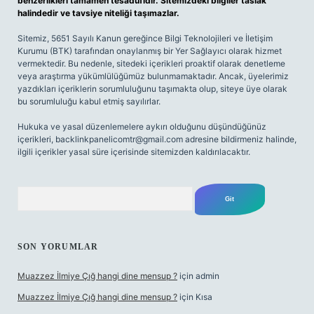
benzerlikleri tamamen tesadüfidir. Sitemizdeki bilgiler taslak
halindedir ve tavsiye niteliği taşımazlar.
Sitemiz, 5651 Sayılı Kanun gereğince Bilgi Teknolojileri ve İletişim
Kurumu (BTK) tarafından onaylanmış bir Yer Sağlayıcı olarak hizmet
vermektedir. Bu nedenle, sitedeki içerikleri proaktif olarak denetleme
veya araştırma yükümlülüğümüz bulunmamaktadır. Ancak, üyelerimiz
yazdıkları içeriklerin sorumluluğunu taşımakta olup, siteye üye olarak
bu sorumluluğu kabul etmiş sayılırlar.
Hukuka ve yasal düzenlemelere aykırı olduğunu düşündüğünüz
içerikleri,
backlinkpanelicomtr@gmail.com
adresine bildirmeniz halinde,
ilgili içerikler yasal süre içerisinde sitemizden kaldırılacaktır.
Arama
SON YORUMLAR
Muazzez İlmiye Çığ hangi dine mensup ?
için
admin
Muazzez İlmiye Çığ hangi dine mensup ?
için
Kısa