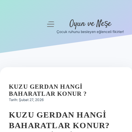
Oyun ve Neşe
menüyü
aç
Çocuk ruhunu besleyen eğlenceli fikirler!
Anasayfa
Gizlilik Politikası
Yasal Uyarı
Hakkımızda
KUZU GERDAN HANGI
BAHARATLAR KONUR ?
Tarih: Şubat 27, 2026
KUZU GERDAN HANGI
BAHARATLAR KONUR?