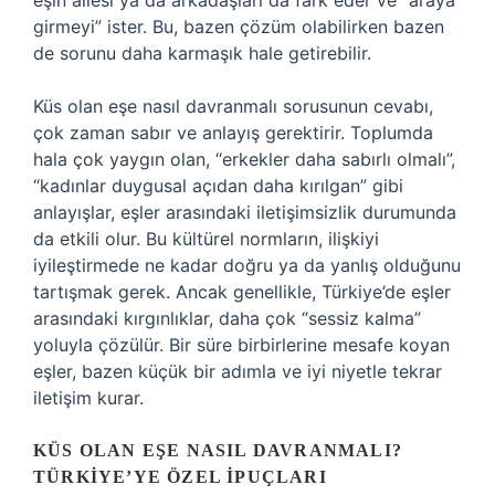
eşin ailesi ya da arkadaşları da fark eder ve “araya
girmeyi” ister. Bu, bazen çözüm olabilirken bazen
de sorunu daha karmaşık hale getirebilir.
Küs olan eşe nasıl davranmalı sorusunun cevabı,
çok zaman sabır ve anlayış gerektirir. Toplumda
hala çok yaygın olan, “erkekler daha sabırlı olmalı”,
“kadınlar duygusal açıdan daha kırılgan” gibi
anlayışlar, eşler arasındaki iletişimsizlik durumunda
da etkili olur. Bu kültürel normların, ilişkiyi
iyileştirmede ne kadar doğru ya da yanlış olduğunu
tartışmak gerek. Ancak genellikle, Türkiye’de eşler
arasındaki kırgınlıklar, daha çok “sessiz kalma”
yoluyla çözülür. Bir süre birbirlerine mesafe koyan
eşler, bazen küçük bir adımla ve iyi niyetle tekrar
iletişim kurar.
KÜS OLAN EŞE NASIL DAVRANMALI?
TÜRKIYE’YE ÖZEL İPUÇLARI