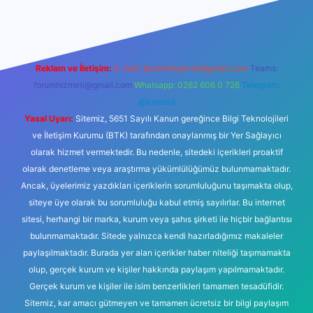
riş
Betexper giriş adresi
betexper.xyz
m elexbet
Reklam ve İletişim:
E-mail:
backlinkpaneli@gmail.com
Teams:
forumhizmeti@gmail.com
Whatsapp: 0262 606 0 726
Telegram:
@karabul
Yasal Uyarı:
Sitemiz, 5651 Sayılı Kanun gereğince Bilgi Teknolojileri
ve İletişim Kurumu (BTK) tarafından onaylanmış bir Yer Sağlayıcı
olarak hizmet vermektedir. Bu nedenle, sitedeki içerikleri proaktif
olarak denetleme veya araştırma yükümlülüğümüz bulunmamaktadır.
Ancak, üyelerimiz yazdıkları içeriklerin sorumluluğunu taşımakta olup,
siteye üye olarak bu sorumluluğu kabul etmiş sayılırlar. Bu internet
sitesi, herhangi bir marka, kurum veya şahıs şirketi ile hiçbir bağlantısı
bulunmamaktadır. Sitede yalnızca kendi hazırladığımız makaleler
paylaşılmaktadır. Burada yer alan içerikler haber niteliği taşımamakta
olup, gerçek kurum ve kişiler hakkında paylaşım yapılmamaktadır.
Gerçek kurum ve kişiler ile isim benzerlikleri tamamen tesadüfidir.
Sitemiz, kar amacı gütmeyen ve tamamen ücretsiz bir bilgi paylaşım