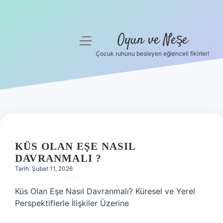
Oyun ve Neşe
menüyü
aç
Çocuk ruhunu besleyen eğlenceli fikirler!
Anasayfa
Gizlilik Politikası
Yasal Uyarı
Hakkımızda
KÜS OLAN EŞE NASIL
DAVRANMALI ?
Tarih: Şubat 11, 2026
Küs Olan Eşe Nasıl Davranmalı? Küresel ve Yerel
Perspektiflerle İlişkiler Üzerine