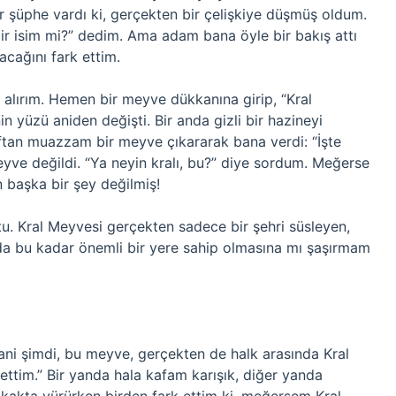
 şüphe vardı ki, gerçekten bir çelişkiye düşmüş oldum.
ir isim mi?” dedim. Ama adam bana öyle bir bakış attı
cağını fark ettim.
i alırım. Hemen bir meyve dükkanına girip, “Kral
 yüzü aniden değişti. Bir anda gizli bir hazineyi
aftan muazzam bir meyve çıkararak bana verdi: “İşte
yve değildi. “Ya neyin kralı, bu?” diye sordum. Meğerse
n başka bir şey değilmiş!
. Kral Meyvesi gerçekten sadece bir şehri süsleyen,
nda bu kadar önemli bir yere sahip olmasına mı şaşırmam
ni şimdi, bu meyve, gerçekten de halk arasında Kral
ettim.” Bir yanda hala kafam karışık, diğer yanda