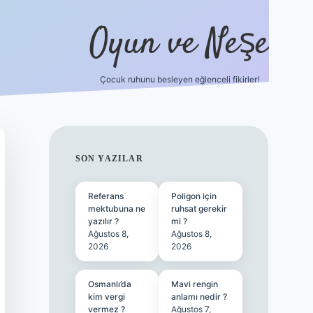
Oyun ve Neşe
Çocuk ruhunu besleyen eğlenceli fikirler!
betci
vdcasino güncel giriş
ilbet casino
ilbet yeni giriş
Betex
SIDEBAR
SON YAZILAR
Referans
Poligon için
mektubuna ne
ruhsat gerekir
yazılır ?
mi ?
Ağustos 8,
Ağustos 8,
2026
2026
Osmanlı’da
Mavi rengin
kim vergi
anlamı nedir ?
vermez ?
Ağustos 7,