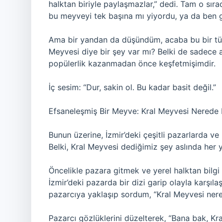
halktan biriyle paylaşmazlar,” dedi. Tam o sır
bu meyveyi tek başına mı yiyordu, ya da ben 
Ama bir yandan da düşündüm, acaba bu bir tür 
Meyvesi diye bir şey var mı? Belki de sadece 
popülerlik kazanmadan önce keşfetmişimdir.
İç sesim: “Dur, sakin ol. Bu kadar basit değil.”
Efsaneleşmiş Bir Meyve: Kral Meyvesi Nerede 
Bunun üzerine, İzmir’deki çeşitli pazarlarda v
Belki, Kral Meyvesi dediğimiz şey aslında her ye
Öncelikle pazara gitmek ve yerel halktan bilgi 
İzmir’deki pazarda bir dizi garip olayla karşıla
pazarcıya yaklaşıp sordum, “Kral Meyvesi ner
Pazarcı gözlüklerini düzelterek, “Bana bak, Kr