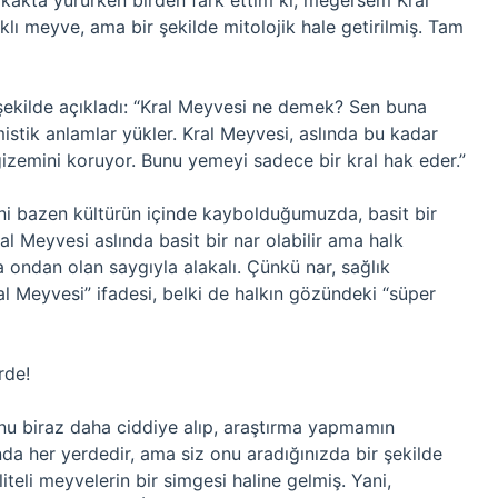
kakta yürürken birden fark ettim ki, meğersem Kral
klı meyve, ama bir şekilde mitolojik hale getirilmiş. Tam
ekilde açıkladı: “Kral Meyvesi ne demek? Sen buna
istik anlamlar yükler. Kral Meyvesi, aslında bu kadar
izemini koruyor. Bunu yemeyi sadece bir kral hak eder.”
ani bazen kültürün içinde kaybolduğumuzda, basit bir
al Meyvesi aslında basit bir nar olabilir ama halk
da ondan olan saygıyla alakalı. Çünkü nar, sağlık
 Meyvesi” ifadesi, belki de halkın gözündeki “süper
rde!
nu biraz daha ciddiye alıp, araştırma yapmamın
da her yerdedir, ama siz onu aradığınızda bir şekilde
iteli meyvelerin bir simgesi haline gelmiş. Yani,