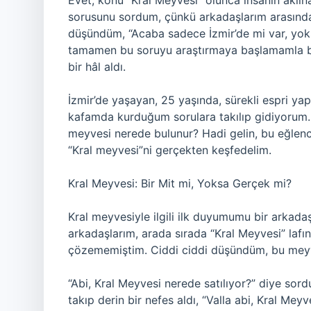
Evet, konu “Kral Meyvesi” olunca insanın aklın
sorusunu sordum, çünkü arkadaşlarım arasında 
düşündüm, “Acaba sadece İzmir’de mi var, yoks
tamamen bu soruyu araştırmaya başlamamla b
bir hâl aldı.
İzmir’de yaşayan, 25 yaşında, sürekli espri ya
kafamda kurduğum sorulara takılıp gidiyorum. 
meyvesi nerede bulunur? Hadi gelin, bu eğlenc
“Kral meyvesi”ni gerçekten keşfedelim.
Kral Meyvesi: Bir Mit mi, Yoksa Gerçek mi?
Kral meyvesiyle ilgili ilk duyumumu bir arkadaş
arkadaşlarım, arada sırada “Kral Meyvesi” lafın
çözememiştim. Ciddi ciddi düşündüm, bu meyve
“Abi, Kral Meyvesi nerede satılıyor?” diye sor
takıp derin bir nefes aldı, “Valla abi, Kral Meyv