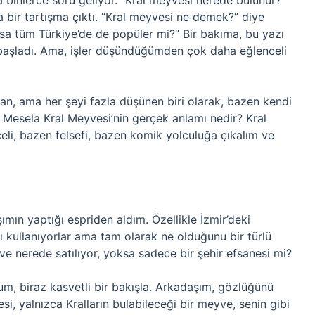
a binlerce soru geliyor. “Kral meyvesi nerede bulunur?”
bir tartışma çıktı. “Kral meyvesi ne demek?” diye
a tüm Türkiye’de de popüler mi?” Bir bakıma, bu yazı
aşladı. Ama, işler düşündüğümden çok daha eğlenceli
pan, ama her şeyi fazla düşünen biri olarak, bazen kendi
Mesela Kral Meyvesi’nin gerçek anlamı nedir? Kral
eli, bazen felsefi, bazen komik yolculuğa çıkalım ve
ımın yaptığı espriden aldım. Özellikle İzmir’deki
ı kullanıyorlar ama tam olarak ne olduğunu bir türlü
 nerede satılıyor, yoksa sadece bir şehir efsanesi mi?
dum, biraz kasvetli bir bakışla. Arkadaşım, gözlüğünü
esi, yalnızca Kralların bulabileceği bir meyve, senin gibi