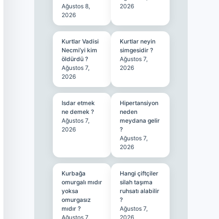
Ağustos 8,
2026
2026
Kurtlar Vadisi
Kurtlar neyin
Necmi’yi kim
simgesidir ?
öldürdü ?
Ağustos 7,
Ağustos 7,
2026
2026
Isdar etmek
Hipertansiyon
ne demek ?
neden
Ağustos 7,
meydana gelir
2026
?
Ağustos 7,
2026
Kurbağa
Hangi çiftçiler
omurgalı mıdır
silah taşıma
yoksa
ruhsatı alabilir
omurgasız
?
mıdır ?
Ağustos 7,
Ağustos 7,
2026