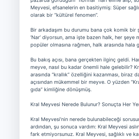
pazarda gördüğüm “normal” narı elime alıp, so
Meyvesi, efsanelerin en basitiymiş: Süper sağlı
olarak bir “kültürel fenomen”.
Bir arkadaşım bu durumu bana çok komik bir ş
‘Nar’ diyorsun, ama işte bazen halk, her şeye m
popüler olmasına rağmen, halk arasında hala g
Bu bakış açısı, bana gerçekten ilginç geldi. H
meyve, nasıl bu kadar önemli hale gelebilir? Kr
arasında “krallık” özelliğini kazanması, biraz 
açısından mükemmel bir meyve. O yüzden “Kral
gıda” kimliğine dönüşmüş.
Kral Meyvesi Nerede Bulunur? Sonuçta Her Ye
Kral Meyvesi’nin nerede bulunabileceği sorusu
ardından, şu sonuca vardım: Kral Meyvesi aslın
fark etmiyorsunuz. Kral Meyvesi, sağlıklı ve kal