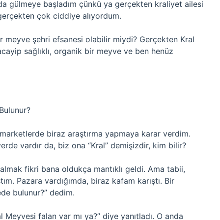
ada gülmeye başladım çünkü ya gerçekten kraliyet ailesi
gerçekten çok ciddiye alıyordum.
meyve şehri efsanesi olabilir miydi? Gerçekten Kral
acayip sağlıklı, organik bir meyve ve ben henüz
Bulunur?
e marketlerde biraz araştırma yapmaya karar verdim.
rde vardır da, biz ona “Kral” demişizdir, kim bilir?
almak fikri bana oldukça mantıklı geldi. Ama tabii,
ştım. Pazara vardığımda, biraz kafam karıştı. Bir
ede bulunur?” dedim.
al Meyvesi falan var mı ya?” diye yanıtladı. O anda