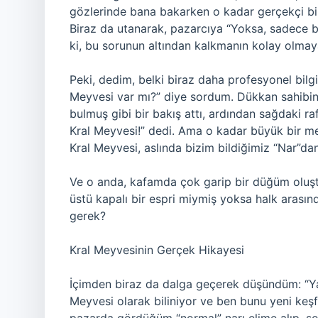
gözlerinde bana bakarken o kadar gerçekçi bir
Biraz da utanarak, pazarcıya “Yoksa, sadece b
ki, bu sorunun altından kalkmanın kolay olmaya
Peki, dedim, belki biraz daha profesyonel bilg
Meyvesi var mı?” diye sordum. Dükkan sahibinin
bulmuş gibi bir bakış attı, ardından sağdaki r
Kral Meyvesi!” dedi. Ama o kadar büyük bir me
Kral Meyvesi, aslında bizim bildiğimiz “Nar”da
Ve o anda, kafamda çok garip bir düğüm oluştu
üstü kapalı bir espri miymiş yoksa halk arası
gerek?
Kral Meyvesinin Gerçek Hikayesi
İçimden biraz da dalga geçerek düşündüm: “Ya
Meyvesi olarak biliniyor ve ben bunu yeni keşf