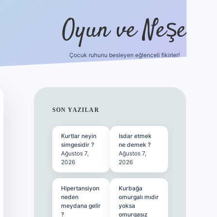
Oyun ve Neşe
Çocuk ruhunu besleyen eğlenceli fikirler!
betci
vdcasino güncel giriş
ilbet casino
ilbet yeni giriş
B
SIDEBAR
SON YAZILAR
Kurtlar neyin
Isdar etmek
simgesidir ?
ne demek ?
Ağustos 7,
Ağustos 7,
2026
2026
Hipertansiyon
Kurbağa
neden
omurgalı mıdır
meydana gelir
yoksa
?
omurgasız