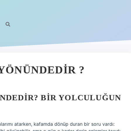
 YÖNÜNDEDIR ?
ÜNDEDIR? BIR YOLCULUĞUN
mlarımı atarken, kafamda dönüp duran bir soru vardı: