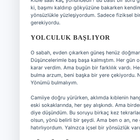
Kıble saat kaç yönündedir? Bu basit bir soru g
ki, başımı kaldırıp gökyüzüne bakarken kendim
yönsüzlükle yüzleşiyordum. Sadece fiziksel bi
gerekiyordu.
YOLCULUK BAŞLIYOR
O sabah, evden çıkarken güneş henüz doğmamışt
Düşüncelerimle baş başa kalmıştım. Her gün o
karar verdim. Ama bugün bir farklılık vardı. 
bulma arzum, beni başka bir yere çekiyordu. N
Yönümü bulmalıyım.
Camiiye doğru yürürken, aklımda kıblenin han
eski sokaklarında, her şey alışkındı. Ama birde
diye düşündüm. Bu soruyu birkaç kez tekrarlad
olsun, yönü belirli bir şeydi. Ama ben o an, 
hatırlıyordum. Yalnızca içsel bir yönsüzlük va