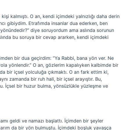
kişi kalmıştı. O an, kendi içimdeki yalnızlığı daha derin
ancı gibiydim. Etrafımda insanlar dua ederken, ben
 yönündedir?” diye soruyordum ama aslında sorunun
slında bu soruya bir cevap ararken, kendi içimdeki
mden bir dua geçirdim: “Ya Rabbi, bana yön ver. Ne
la yönlendir.” O an, gözlerim kapalıyken kalbimde bir
 bir içsel yolculuğa çıkmaktı. O an fark ettim ki,
nı zamanda bir ruh hali, bir içsel arayıştır. Bu,
tu. İçsel bir huzur bulma, yönsüzlükle yüzleşme ve
amı geldi ve namazı başlattı. İçimden bir şeyler
ularım da bir yön bulmuştu. İçimdeki boşluk yavaşça