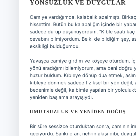
YÖNSÜZLÜK VE DUYGULAR
Camiye vardığımda, kalabalık azalmıştı. Birkaç 
hissettim. Bütün bu kalabalığın içinde bir yab
sadece durup düşünüyordum. “Kıble saati kaç
cevabını bilmiyordum. Belki de bildiğim şey, a
eksikliği bulduğumdu.
Yavaşça camiye girdim ve köşeye oturdum. İçi
yönü aradığımı bilemiyorum, ama beni doğru yo
huzur buldum. Kıbleye dönüp dua etmek, aslında
kıbleye dönmek sadece fiziksel bir yön değil, ay
bedenimle değil, kalbimle yapılan bir yolculuk
yeniden başlama arayışıydı.
UMUTSUZLUK VE YENIDEN DOĞUŞ
Bir süre sessizce oturduktan sonra, caminin im
geçiyordu. Sanki o an, nehrin akışı gibi, duyg