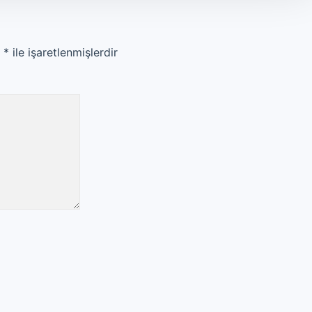
r
*
ile işaretlenmişlerdir