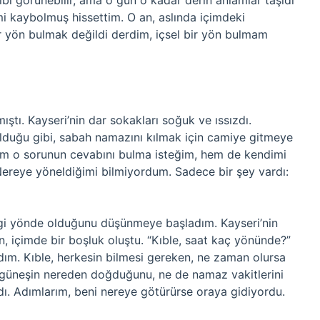
ibi görünebilir, ama o gün o kadar derin anlamlar taşıdı
i kaybolmuş hissettim. O an, aslında içimdeki
r yön bulmak değildi derdim, içsel bir yön bulmam
ı. Kayseri’nin dar sokakları soğuk ve ıssızdı.
lduğu gibi, sabah namazını kılmak için camiye gitmeye
Hem o sorunun cevabını bulma isteğim, hem de kendimi
ereye yöneldiğimi bilmiyordum. Sadece bir şey vardı:
gi yönde olduğunu düşünmeye başladım. Kayseri’nin
n, içimde bir boşluk oluştu. “Kıble, saat kaç yönünde?”
ım. Kıble, herkesin bilmesi gereken, ne zaman olursa
ne güneşin nereden doğduğunu, ne de namaz vakitlerini
rdı. Adımlarım, beni nereye götürürse oraya gidiyordu.