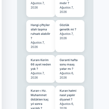
Ağustos 7,
mıdır ?
2026
Ağustos 7,
2026
Hangi çiftçiler
Gözlük
silah taşıma
genetik mi ?
ruhsatı alabilir
Ağustos 7,
?
2026
Ağustos 7,
2026
Kuranı Kerim
Garanti hafta
66 ayet neden
sonu maaş
yok ?
yatar mı ?
Ağustos 7,
Ağustos 6,
2026
2026
Kuran-ı Hz.
Kuran hatmi
Muhammet
nasıl yapılır
öldükten kaç
diyanet ?
yıl sonra
Ağustos 6,
yazıldı ?
2026