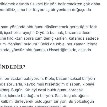
belirlemek aslında fiziksel bir yön belirlemekten çok daha
debiliriz, ama her kayboluş bir yeniden doğuşu da
gi saat yönünde olduğunu düşünmemek gerektiğini fark
il, içsel bir arayıştır. O yönü bulmak, bazen sadece
azımı kıldıktan sonra camiden çıkarken, kafamda sadece
orum. Yönümü buldum.” Belki de kıble, her zaman içinde
 anında, yönsüz olduğumuzu hissettiğimizde, aslında
ÜNDEDIR?
lı bir açıdan bakıyorum. Kıble, bazen fiziksel bir yön
mda sorularla, kaybolmuş hissettiğim o sabah, kıbleyi
akmış. Bugün, Kıbleyi nasıl bulduğumu soracak
Kıble, içimde bulduğum bir yön. Saat kaç olduğuna
kalbimi dinleyerek bulduğum bir yön. Bu yolculuğun