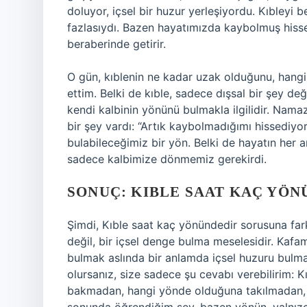
doluyor, içsel bir huzur yerleşiyordu. Kıbleyi 
fazlasıydı. Bazen hayatımızda kaybolmuş hisse
beraberinde getirir.
O gün, kıblenin ne kadar uzak olduğunu, han
ettim. Belki de kıble, sadece dışsal bir şey değ
kendi kalbinin yönünü bulmakla ilgilidir. Nam
bir şey vardı: “Artık kaybolmadığımı hissediy
bulabileceğimiz bir yön. Belki de hayatın her
sadece kalbimize dönmemiz gerekirdi.
SONUÇ: KIBLE SAAT KAÇ YÖN
Şimdi, Kıble saat kaç yönündedir sorusuna fark
değil, bir içsel denge bulma meselesidir. Kafa
bulmak aslında bir anlamda içsel huzuru bulm
olursanız, size sadece şu cevabı verebilirim: 
bakmadan, hangi yönde olduğuna takılmadan, 