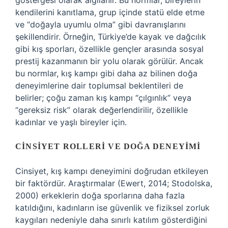
göstergesi olarak algılanır. Bu normlar, bireylerin
kendilerini kanıtlama, grup içinde statü elde etme
ve “doğayla uyumlu olma” gibi davranışlarını
şekillendirir. Örneğin, Türkiye’de kayak ve dağcılık
gibi kış sporları, özellikle gençler arasında sosyal
prestij kazanmanın bir yolu olarak görülür. Ancak
bu normlar, kış kampı gibi daha az bilinen doğa
deneyimlerine dair toplumsal beklentileri de
belirler; çoğu zaman kış kampı “çılgınlık” veya
“gereksiz risk” olarak değerlendirilir, özellikle
kadınlar ve yaşlı bireyler için.
CINSIYET ROLLERI VE DOĞA DENEYIMI
Cinsiyet, kış kampı deneyimini doğrudan etkileyen
bir faktördür. Araştırmalar (Ewert, 2014; Stodolska,
2000) erkeklerin doğa sporlarına daha fazla
katıldığını, kadınların ise güvenlik ve fiziksel zorluk
kaygıları nedeniyle daha sınırlı katılım gösterdiğini