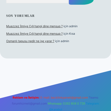
SON YORUMLAR
Muazzez İlmiye Çığ hangi dine mensup ?
için
admin
Muazzez İlmiye Çığ hangi dine mensup ?
için
Kısa
Osmanlı tapusu nedir ne işe yarar ?
için
admin
etexper giriş adresi
betexper.xyz
m elexbet
Reklam ve İletişim:
E-mail:
backlinkpaneli@gmail.com
Teams:
forumhizmeti@gmail.com
Whatsapp: 0262 606 0 726
Telegram:
@karabul