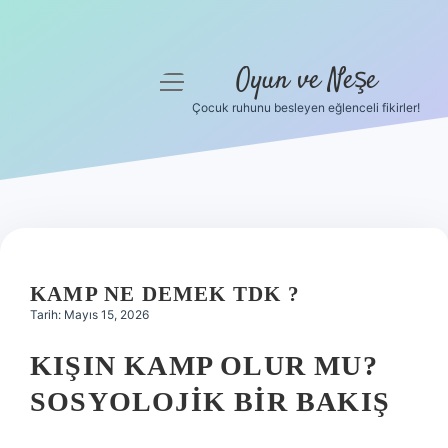
Oyun ve Neşe
menüyü
aç
Çocuk ruhunu besleyen eğlenceli fikirler!
Anasayfa
Gizlilik Politikası
Yasal Uyarı
Hakkımızda
KAMP NE DEMEK TDK ?
Tarih: Mayıs 15, 2026
KIŞIN KAMP OLUR MU?
SOSYOLOJIK BIR BAKIŞ