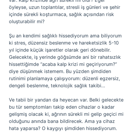
var: Kalp krizinde ağrı sürekli mi olur? Eğer
öyleyse, uzun toplantılar, stresli iş günleri ve şehir
içinde sürekli koşturmaca, sağlık açısından risk
oluşturabilir mi?
Şu an kendimi sağlıklı hissediyorum ama biliyorum
ki stres, düzensiz beslenme ve hareketsizlik 5-10
yıl içinde küçük işaretler olarak geri dönebilir.
Gelecekte, iş yerinde göğsümde ani bir rahatsızlık
hissettiğimde “acaba kalp krizi mi geçiriyorum?”
diye düşünmek istemem. Bu yüzden şimdiden
rutinimi planlamaya çalışıyorum: düzenli egzersiz,
dengeli beslenme, teknolojik sağlık takibi…
Ve tabii bir yandan da heyecan var. Belki gelecekte
bu tür semptomları takip eden cihazlar o kadar
gelişmiş olacak ki, ağrının sürekli mi gelip geçici mi
olduğunu anında bana bildirecek. Ama ya cihaz
hata yaparsa? O kaygıyı şimdiden hissediyorum.