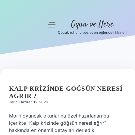
Oyun ve Neşe
menüyü
aç
Çocuk ruhunu besleyen eğlenceli fikirler!
Anasayfa
Gizlilik Politikası
Yasal Uyarı
Hakkımızda
KALP KRIZINDE GÖĞSÜN NERESI
AĞRIR ?
Tarih: Haziran 12, 2026
Morfiloyuncak okurlarına özel hazırlanan bu
içerikte “Kalp krizinde göğsün neresi ağrır”
hakkında en önemli detayları derledik.