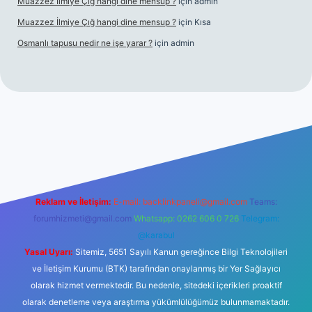
Muazzez İlmiye Çığ hangi dine mensup ?
için
admin
Muazzez İlmiye Çığ hangi dine mensup ?
için
Kısa
Osmanlı tapusu nedir ne işe yarar ?
için
admin
per giriş adresi
betexper.xyz
m elexbet
Reklam ve İletişim:
E-mail:
backlinkpaneli@gmail.com
Teams:
forumhizmeti@gmail.com
Whatsapp: 0262 606 0 726
Telegram:
@karabul
Yasal Uyarı:
Sitemiz, 5651 Sayılı Kanun gereğince Bilgi Teknolojileri
ve İletişim Kurumu (BTK) tarafından onaylanmış bir Yer Sağlayıcı
olarak hizmet vermektedir. Bu nedenle, sitedeki içerikleri proaktif
olarak denetleme veya araştırma yükümlülüğümüz bulunmamaktadır.