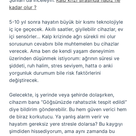
Şunları da İnceleyin:
Kalp krizi sırasında nabız ne
kadar olur ?
5-10 yıl sonra hayatın büyük bir kısmı teknolojiyle
iç içe geçecek. Akıllı saatler, giyilebilir cihazlar, ev
içi sensörler… Kalp krizinde ağrı sürekli mi olur
sorusunun cevabını bile muhtemelen bu cihazlar
verecek. Ama ben de kendi yaşam deneyimim
üzerinden düşünmek istiyorum: ağrının süresi ve
şiddeti, ruh halim, stres seviyem, hatta o anki
yorgunluk durumum bile risk faktörlerini
değiştirecek.
Gelecekte, iş yerinde veya şehirde dolaşırken,
cihazım bana “Göğsünüzde rahatsızlık tespit edildi”
diye bildirim gönderebilir. Bu hem güven verici hem
de biraz korkutucu. Ya yanlış alarm verir ve
hayatım gereksiz yere stresle dolarsa? Bu kaygıyı
şimdiden hissediyorum, ama aynı zamanda bu