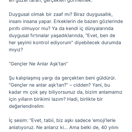
en güzel tarafı, gerçekleri görmemek.”
Duygusal olmak bir zaaf mı? Biraz duygusallık,
insanı insana yapar. Erkeklerin de bazen gözlerinde
pırıltı olmuyor mu? Ya da kendi iç dünyalarında
duygusal fırtınalar yaşadıklarında, “Evet, ben de
her şeyimi kontrol ediyorum” diyebilecek durumda
mıyız?
“Gençler Ne Anlar Aşk’tan”
Şu kalıplaşmış yargı da gerçekten beni güldürür.
“Gençler ne anlar aşk’tan?” – cidden? Yani, bu
kadar mı çok şey biliyorsunuz da, bizim anlamamız
için yılların birikimi lazım? Hadi, birlikte bir
değerlendirelim:
İç sesim: “Evet, tabii, biz aşkı sadece ‘emoji’lerle
anlatıyoruz. Ne anlarız ki… Ama belki de, 40 yılını