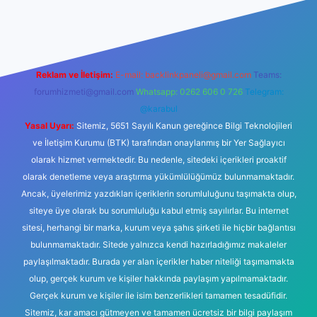
etexper giriş adresi
betexper.xyz
m elexbet
Reklam ve İletişim:
E-mail:
backlinkpaneli@gmail.com
Teams:
forumhizmeti@gmail.com
Whatsapp: 0262 606 0 726
Telegram:
@karabul
Yasal Uyarı:
Sitemiz, 5651 Sayılı Kanun gereğince Bilgi Teknolojileri
ve İletişim Kurumu (BTK) tarafından onaylanmış bir Yer Sağlayıcı
olarak hizmet vermektedir. Bu nedenle, sitedeki içerikleri proaktif
olarak denetleme veya araştırma yükümlülüğümüz bulunmamaktadır.
Ancak, üyelerimiz yazdıkları içeriklerin sorumluluğunu taşımakta olup,
siteye üye olarak bu sorumluluğu kabul etmiş sayılırlar. Bu internet
sitesi, herhangi bir marka, kurum veya şahıs şirketi ile hiçbir bağlantısı
bulunmamaktadır. Sitede yalnızca kendi hazırladığımız makaleler
paylaşılmaktadır. Burada yer alan içerikler haber niteliği taşımamakta
olup, gerçek kurum ve kişiler hakkında paylaşım yapılmamaktadır.
Gerçek kurum ve kişiler ile isim benzerlikleri tamamen tesadüfidir.
Sitemiz, kar amacı gütmeyen ve tamamen ücretsiz bir bilgi paylaşım