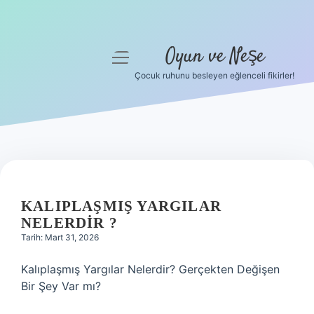
Oyun ve Neşe
menüyü
aç
Çocuk ruhunu besleyen eğlenceli fikirler!
Anasayfa
Gizlilik Politikası
Yasal Uyarı
Hakkımızda
KALIPLAŞMIŞ YARGILAR
NELERDIR ?
Tarih: Mart 31, 2026
Kalıplaşmış Yargılar Nelerdir? Gerçekten Değişen
Bir Şey Var mı?