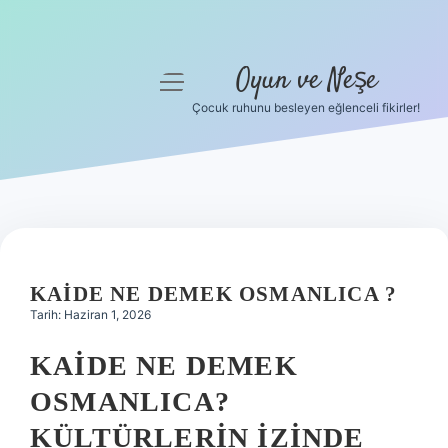
Oyun ve Neşe
menüyü
aç
Çocuk ruhunu besleyen eğlenceli fikirler!
Anasayfa
Gizlilik Politikası
Yasal Uyarı
Hakkımızda
KAIDE NE DEMEK OSMANLICA ?
Tarih: Haziran 1, 2026
KAIDE NE DEMEK
OSMANLICA?
KÜLTÜRLERIN İZINDE