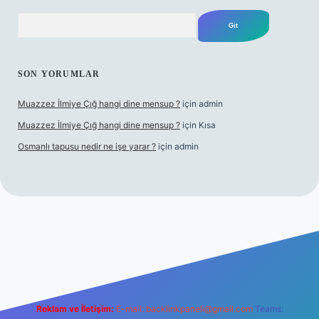
Arama
SON YORUMLAR
Muazzez İlmiye Çığ hangi dine mensup ?
için
admin
Muazzez İlmiye Çığ hangi dine mensup ?
için
Kısa
Osmanlı tapusu nedir ne işe yarar ?
için
admin
xper giriş adresi
betexper.xyz
m elexbet
Reklam ve İletişim:
E-mail:
backlinkpaneli@gmail.com
Teams: