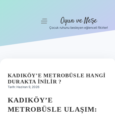
Oyun ve Neşe
menüyü
aç
Çocuk ruhunu besleyen eğlenceli fikirler!
Anasayfa
Gizlilik Politikası
Yasal Uyarı
Hakkımızda
KADIKÖY’E METROBÜSLE HANGI
DURAKTA INILIR ?
Tarih: Haziran 9, 2026
KADIKÖY’E
METROBÜSLE ULAŞIM: