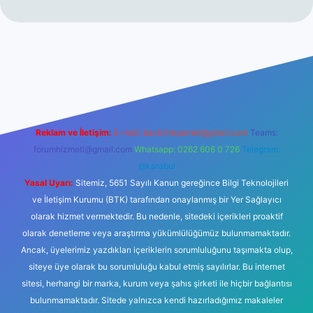
iriş
Betexper giriş adresi
betexper.xyz
m elexbet
Reklam ve İletişim:
E-mail:
backlinkpaneli@gmail.com
Teams:
forumhizmeti@gmail.com
Whatsapp: 0262 606 0 726
Telegram:
@karabul
Yasal Uyarı:
Sitemiz, 5651 Sayılı Kanun gereğince Bilgi Teknolojileri
ve İletişim Kurumu (BTK) tarafından onaylanmış bir Yer Sağlayıcı
olarak hizmet vermektedir. Bu nedenle, sitedeki içerikleri proaktif
olarak denetleme veya araştırma yükümlülüğümüz bulunmamaktadır.
Ancak, üyelerimiz yazdıkları içeriklerin sorumluluğunu taşımakta olup,
siteye üye olarak bu sorumluluğu kabul etmiş sayılırlar. Bu internet
sitesi, herhangi bir marka, kurum veya şahıs şirketi ile hiçbir bağlantısı
bulunmamaktadır. Sitede yalnızca kendi hazırladığımız makaleler