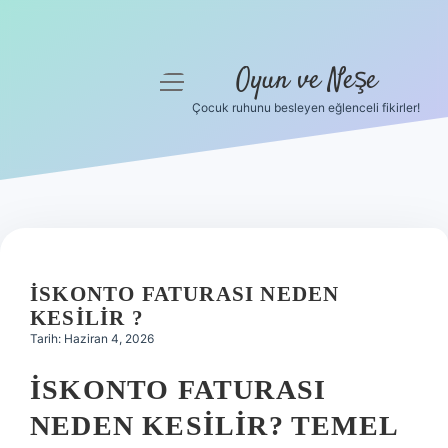
Oyun ve Neşe
menüyü
aç
Çocuk ruhunu besleyen eğlenceli fikirler!
Anasayfa
Gizlilik Politikası
Yasal Uyarı
Hakkımızda
İSKONTO FATURASI NEDEN
KESILIR ?
Tarih: Haziran 4, 2026
İSKONTO FATURASI
NEDEN KESILIR? TEMEL