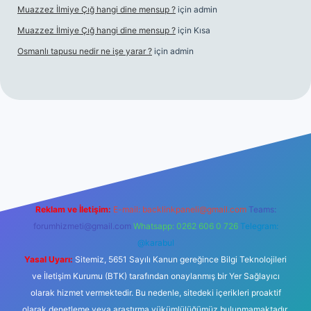
Muazzez İlmiye Çığ hangi dine mensup ?
için
admin
Muazzez İlmiye Çığ hangi dine mensup ?
için
Kısa
Osmanlı tapusu nedir ne işe yarar ?
için
admin
per giriş adresi
betexper.xyz
m elexbet
Reklam ve İletişim:
E-mail:
backlinkpaneli@gmail.com
Teams:
forumhizmeti@gmail.com
Whatsapp: 0262 606 0 726
Telegram:
@karabul
Yasal Uyarı:
Sitemiz, 5651 Sayılı Kanun gereğince Bilgi Teknolojileri
ve İletişim Kurumu (BTK) tarafından onaylanmış bir Yer Sağlayıcı
olarak hizmet vermektedir. Bu nedenle, sitedeki içerikleri proaktif
olarak denetleme veya araştırma yükümlülüğümüz bulunmamaktadır.