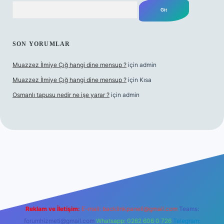
Arama
SON YORUMLAR
Muazzez İlmiye Çığ hangi dine mensup ?
için
admin
Muazzez İlmiye Çığ hangi dine mensup ?
için
Kısa
Osmanlı tapusu nedir ne işe yarar ?
için
admin
etexper giriş adresi
betexper.xyz
m elexbet
Reklam ve İletişim:
E-mail:
backlinkpaneli@gmail.com
Teams:
forumhizmeti@gmail.com
Whatsapp: 0262 606 0 726
Telegram: