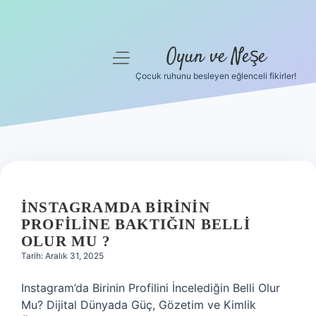
Oyun ve Neşe
menüyü
aç
Çocuk ruhunu besleyen eğlenceli fikirler!
Anasayfa
Gizlilik Politikası
Yasal Uyarı
Hakkımızda
İNSTAGRAMDA BIRININ
PROFILINE BAKTIĞIN BELLI
OLUR MU ?
Tarih: Aralık 31, 2025
Instagram’da Birinin Profilini İncelediğin Belli Olur
Mu? Dijital Dünyada Güç, Gözetim ve Kimlik