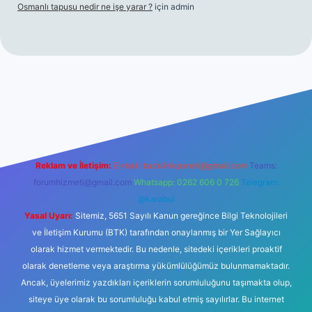
Osmanlı tapusu nedir ne işe yarar ?
için
admin
exper giriş adresi
betexper.xyz
m elexbet
Reklam ve İletişim:
E-mail:
backlinkpaneli@gmail.com
Teams:
forumhizmeti@gmail.com
Whatsapp: 0262 606 0 726
Telegram:
@karabul
Yasal Uyarı:
Sitemiz, 5651 Sayılı Kanun gereğince Bilgi Teknolojileri
ve İletişim Kurumu (BTK) tarafından onaylanmış bir Yer Sağlayıcı
olarak hizmet vermektedir. Bu nedenle, sitedeki içerikleri proaktif
olarak denetleme veya araştırma yükümlülüğümüz bulunmamaktadır.
Ancak, üyelerimiz yazdıkları içeriklerin sorumluluğunu taşımakta olup,
siteye üye olarak bu sorumluluğu kabul etmiş sayılırlar. Bu internet