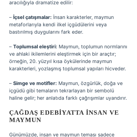
aracılığıyla dramatize edilir:
–
İçsel çatışmalar:
İnsan karakterler, maymun
metaforlarıyla kendi ilkel içgüdülerini veya
bastırılmış duygularını fark eder.
–
Toplumsal eleştiri:
Maymun, toplumun normlarını
ve ahlaki ikilemlerini eleştirmek için bir araçtır;
örneğin, 20. yüzyıl kısa öykülerinde maymun
karakterleri, yozlaşmış toplumsal yapıları hicveder.
–
Simge ve motifler:
Maymun, özgürlük, doğa ve
içgüdü gibi temaların tekrarlayan bir sembolü
haline gelir; her anlatıda farklı çağrışımlar uyandırır.
ÇAĞDAŞ EDEBIYATTA İNSAN VE
MAYMUN
Günümüzde, insan ve maymun teması sadece