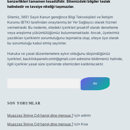
benzerlikleri tamamen tesadüfidir. Sitemizdeki bilgiler taslak
halindedir ve tavsiye niteliği taşımazlar.
Sitemiz, 5651 Sayılı Kanun gereğince Bilgi Teknolojileri ve İletişim
Kurumu (BTK) tarafından onaylanmış bir Yer Sağlayıcı olarak hizmet
vermektedir. Bu nedenle, sitedeki içerikleri proaktif olarak denetleme
veya araştırma yükümlülüğümüz bulunmamaktadır. Ancak, üyelerimiz
yazdıkları içeriklerin sorumluluğunu taşımakta olup, siteye üye olarak
bu sorumluluğu kabul etmiş sayılırlar.
Hukuka ve yasal düzenlemelere aykırı olduğunu düşündüğünüz
içerikleri,
backlinkpanelicomtr@gmail.com
adresine bildirmeniz halinde,
ilgili içerikler yasal süre içerisinde sitemizden kaldırılacaktır.
Arama
SON YORUMLAR
Muazzez İlmiye Çığ hangi dine mensup ?
için
admin
Muazzez İlmiye Çığ hangi dine mensup ?
için
Kısa