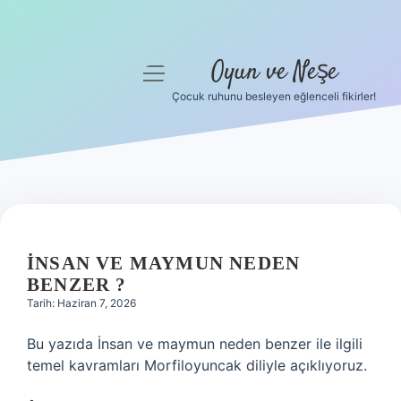
Oyun ve Neşe
menüyü
aç
Çocuk ruhunu besleyen eğlenceli fikirler!
Anasayfa
Gizlilik Politikası
Yasal Uyarı
Hakkımızda
İNSAN VE MAYMUN NEDEN
BENZER ?
Tarih: Haziran 7, 2026
Bu yazıda İnsan ve maymun neden benzer ile ilgili
temel kavramları Morfiloyuncak diliyle açıklıyoruz.