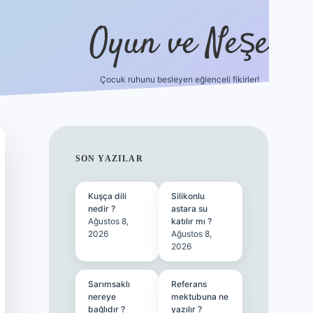
Oyun ve Neşe
Çocuk ruhunu besleyen eğlenceli fikirler!
betci
vdcasino güncel giriş
ilbet casino
ilbet yeni giriş
Bet
SIDEBAR
SON YAZILAR
Kuşça dili
Silikonlu
nedir ?
astara su
Ağustos 8,
katılır mı ?
2026
Ağustos 8,
2026
Sarımsaklı
Referans
nereye
mektubuna ne
bağlıdır ?
yazılır ?