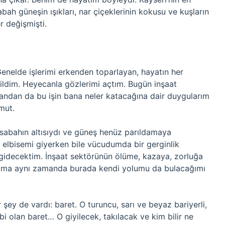
ah güneşin ışıkları, nar çiçeklerinin kokusu ve kuşların
r değişmişti.
Genelde işlerimi erkenden toparlayan, hayatın her
ildim. Heyecanla gözlerimi açtım. Bugün inşaat
yandan da bu işin bana neler katacağına dair duygularım
mut.
t sabahın altısıydı ve güneş henüz parıldamaya
ş elbisemi giyerken bile vücudumda bir gerginlik
gidecektim. İnşaat sektörünün ölüme, kazaya, zorluğa
 ama aynı zamanda burada kendi yolumu da bulacağımı
şey de vardı: baret. O turuncu, sarı ve beyaz bariyerli,
 olan baret… O giyilecek, takılacak ve kim bilir ne