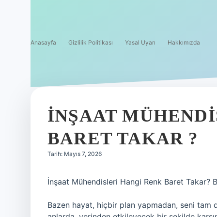
Anasayfa
Gizlilik Politikası
Yasal Uyarı
Hakkımızda
İNŞAAT MÜHENDI
BARET TAKAR ?
Tarih: Mayıs 7, 2026
İnşaat Mühendisleri Hangi Renk Baret Takar? 
Bazen hayat, hiçbir plan yapmadan, seni tam 
anlarda, yerinden etkileyecek bir şekilde karş