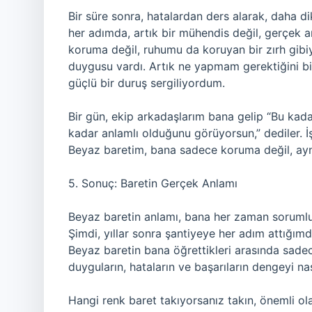
Bir süre sonra, hatalardan ders alarak, daha 
her adımda, artık bir mühendis değil, gerçek a
koruma değil, ruhumu da koruyan bir zırh gib
duygusu vardı. Artık ne yapmam gerektiğini bili
güçlü bir duruş sergiliyordum.
Bir gün, ekip arkadaşlarım bana gelip “Bu kad
kadar anlamlı olduğunu görüyorsun,” dediler. İ
Beyaz baretim, bana sadece koruma değil, ayn
5. Sonuç: Baretin Gerçek Anlamı
Beyaz baretin anlamı, bana her zaman sorumlul
Şimdi, yıllar sonra şantiyeye her adım attığım
Beyaz baretin bana öğrettikleri arasında sade
duyguların, hataların ve başarıların dengeyi na
Hangi renk baret takıyorsanız takın, önemli ol