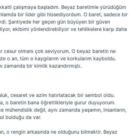
dikkatli çalışmaya başladım. Beyaz baretimle yürüdüğüm
nlamda bir lider gibi hissediyordum. O baret, sadece bir
iydi. Şantiyede her geçen gün büyüyen bir güven
yor, ekibimi yönlendirebiliyor ve tehlikelere karşı daha
ar cesur olmanı çok seviyorum. O beyaz baretin ne
şte o an, tüm o kaygılarım ve korkularım kayboldu.
ı zamanda bir kimlik kazandırmıştı.
uk, cesaret ve azim hatırlatacak bir sembol oldu.
da, o baretin bana öğrettikleriyle gurur duyuyorum.
ce mühendislik değil, aynı zamanda yaşamın, insanların,
sıl bulduğu da var.
an, o rengin arkasında ne olduğunu bilmektir. Beyaz