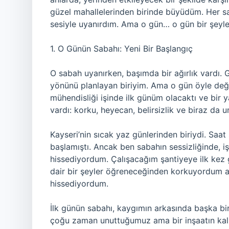
güzel mahallelerinden birinde büyüdüm. Her sab
sesiyle uyanırdım. Ama o gün… o gün bir şeyle
1. O Günün Sabahı: Yeni Bir Başlangıç
O sabah uyanırken, başımda bir ağırlık vardı. 
yönünü planlayan biriyim. Ama o gün öyle değ
mühendisliği işinde ilk günüm olacaktı ve bir 
vardı: korku, heyecan, belirsizlik ve biraz da u
Kayseri’nin sıcak yaz günlerinden biriydi. Saa
başlamıştı. Ancak ben sabahın sessizliğinde, i
hissediyordum. Çalışacağım şantiyeye ilk kez 
dair bir şeyler öğreneceğinden korkuyordum
hissediyordum.
İlk günün sabahı, kaygımın arkasında başka bir 
çoğu zaman unuttuğumuz ama bir inşaatın kalbi