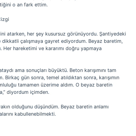
ğini o an fark ettim.
Çizgi
lini atarken, her şey kusursuz görünüyordu. Şantiyedeki
ce dikkatli çalışmaya gayret ediyordum. Beyaz baretim,
u. Her hareketimi ve kararımı doğru yapmaya
 hataydı ama sonuçları büyüktü. Beton karışımını tam
. Birkaç gün sonra, temel atıldıktan sonra, karışımın
rumluluğu tamamen üzerime aldım. O beyaz baretin
da,” diyordum içimden.
ok yakın olduğunu düşündüm. Beyaz baretin anlamı
larını kabullenebilmekti.