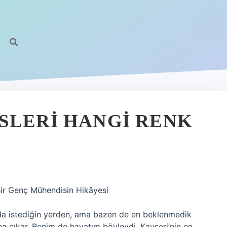
SLERI HANGI RENK
Bir Genç Mühendisin Hikâyesi
da istediğin yerden, ama bazen de en beklenmedik
ına çıkar. Benim de hayatım böyleydi. Kayseri’nin en