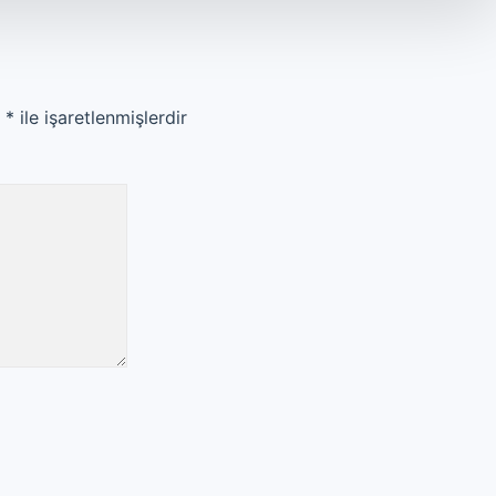
r
*
ile işaretlenmişlerdir