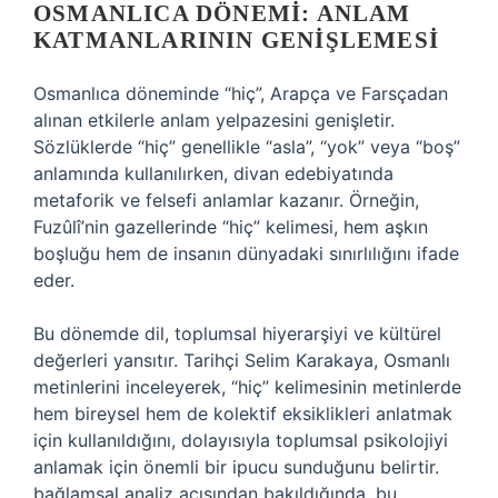
OSMANLICA DÖNEMI: ANLAM
KATMANLARININ GENIŞLEMESI
Osmanlıca döneminde “hiç”, Arapça ve Farsçadan
alınan etkilerle anlam yelpazesini genişletir.
Sözlüklerde “hiç” genellikle “asla”, “yok” veya “boş”
anlamında kullanılırken, divan edebiyatında
metaforik ve felsefi anlamlar kazanır. Örneğin,
Fuzûlî’nin gazellerinde “hiç” kelimesi, hem aşkın
boşluğu hem de insanın dünyadaki sınırlılığını ifade
eder.
Bu dönemde dil, toplumsal hiyerarşiyi ve kültürel
değerleri yansıtır. Tarihçi Selim Karakaya, Osmanlı
metinlerini inceleyerek, “hiç” kelimesinin metinlerde
hem bireysel hem de kolektif eksiklikleri anlatmak
için kullanıldığını, dolayısıyla toplumsal psikolojiyi
anlamak için önemli bir ipucu sunduğunu belirtir.
bağlamsal analiz
açısından bakıldığında, bu