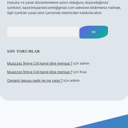
Hukuka ve yasal düzenlemelere aykırı olduğunu düşündüğünüz
içerikleri,
backlinkpanelicomtr@gmail.com
adresine bildirmeniz halinde,
ilgili içerikler yasal süre içerisinde sitemizden kaldırılacaktır.
Arama
SON YORUMLAR
Muazzez İlmiye Çığ hangi dine mensup ?
için
admin
Muazzez İlmiye Çığ hangi dine mensup ?
için
Kısa
Osmanlı tapusu nedir ne işe yarar ?
için
admin
exper giriş adresi
betexper.xyz
m elexbet