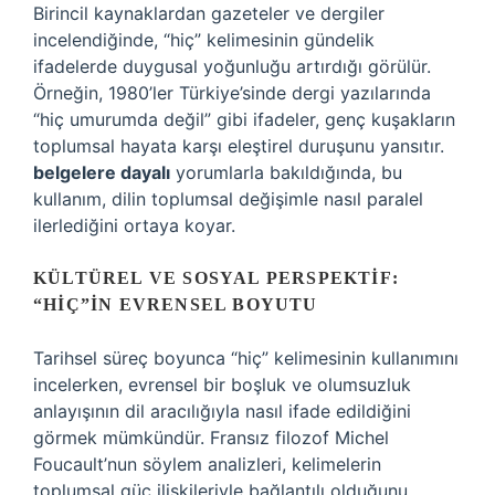
Birincil kaynaklardan gazeteler ve dergiler
incelendiğinde, “hiç” kelimesinin gündelik
ifadelerde duygusal yoğunluğu artırdığı görülür.
Örneğin, 1980’ler Türkiye’sinde dergi yazılarında
“hiç umurumda değil” gibi ifadeler, genç kuşakların
toplumsal hayata karşı eleştirel duruşunu yansıtır.
belgelere dayalı
yorumlarla bakıldığında, bu
kullanım, dilin toplumsal değişimle nasıl paralel
ilerlediğini ortaya koyar.
KÜLTÜREL VE SOSYAL PERSPEKTIF:
“HIÇ”IN EVRENSEL BOYUTU
Tarihsel süreç boyunca “hiç” kelimesinin kullanımını
incelerken, evrensel bir boşluk ve olumsuzluk
anlayışının dil aracılığıyla nasıl ifade edildiğini
görmek mümkündür. Fransız filozof Michel
Foucault’nun söylem analizleri, kelimelerin
toplumsal güç ilişkileriyle bağlantılı olduğunu