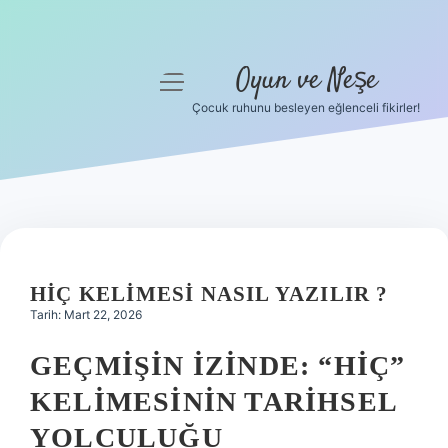
Oyun ve Neşe
menüyü
aç
Çocuk ruhunu besleyen eğlenceli fikirler!
Anasayfa
Gizlilik Politikası
Yasal Uyarı
Hakkımızda
HIÇ KELIMESI NASIL YAZILIR ?
Tarih: Mart 22, 2026
GEÇMIŞIN İZINDE: “HIÇ”
KELIMESININ TARIHSEL
YOLCULUĞU