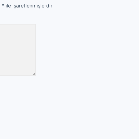
r
*
ile işaretlenmişlerdir