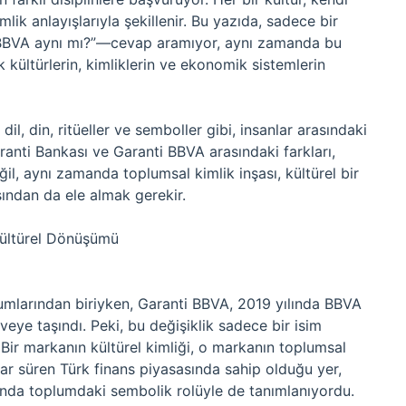
mlik anlayışlarıyla şekillenir. Bu yazıda, sadece bir
 BBVA aynı mı?”—cevap aramıyor, aynı zamanda bu
k kültürlerin, kimliklerin ve ekonomik sistemlerin
il, din, ritüeller ve semboller gibi, insanlar arasındaki
aranti Bankası ve Garanti BBVA arasındaki farkları,
l, aynı zamanda toplumsal kimlik inşası, kültürel bir
sından da ele almak gerekir.
Kültürel Dönüşümü
rumlarından biriyken, Garanti BBVA, 2019 yılında BBVA
eye taşındı. Peki, bu değişiklik sadece bir isim
Bir markanın kültürel kimliği, o markanın toplumsal
ıllar süren Türk finans piyasasında sahip olduğu yer,
manda toplumdaki sembolik rolüyle de tanımlanıyordu.