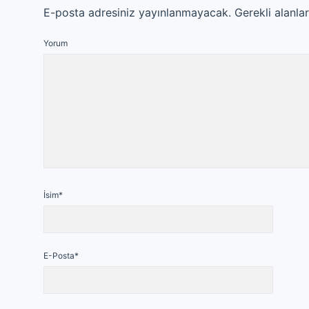
E-posta adresiniz yayınlanmayacak.
Gerekli alanla
Yorum
İsim*
E-Posta*