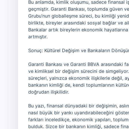
Bu anlamda, kimlik oluşumu, sadece finansal iş
geçmiştir. Garanti Bankası, toplumda güven ve 
Grubu’nun globalleşme süreci, bu kimliği yeni
birlikte, bireyler arasındaki sosyal bağlar ve ai
Bankalar artık bireylerin ekonomik hayatların
artmıştır.
Sonuç: Kültürel Değişim ve Bankaların Dönüş
Garanti Bankası ve Garanti BBVA arasındaki fark
ve kimliksel bir değişim sürecini de simgeliyor
süreçleri, yalnızca ekonomik ilişkilerle değil, a
bankanın kimliği de, kendi toplumlarının kültür
doğrudan ilişkilidir.
Bu yazı, finansal dünyadaki bir değişimin, aslı
nasıl büyük bir yankı uyandırabileceğini göste
farkları inceledikçe, ekonomik yapıları, toplums
bulduk. Sizce bir bankanın kimliği, sadece fin