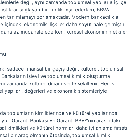
lemlerle değil, aynı zamanda toplumsal yapılarla iç içe
istikrar sağlayan bir kimlik inşa ederken, BBVA
den tanımlamayı zorlamaktadır. Modern bankacılıkla
le içindeki ekonomik ilişkiler daha soyut hale gelmiştir.
a daha az müdahale ederken, küresel ekonominin etkileri
ümü
, sadece finansal bir geçiş değil, kültürel, toplumsal
. Bankaların işlevi ve toplumsal kimlik oluşturma
ynı zamanda kültürel dinamiklerle şekillenir. Her iki
el yapıları, değerleri ve ekonomik sistemleriyle
nda toplumların kimliklerinde ve kültürel yapılarında
riyor. Garanti Bankası ve Garanti BBVA’nın arasındaki
al kimlikleri ve kültürel normları daha iyi anlama fırsatı
ansal bir araç olmanın ötesinde, toplumsal kimlik