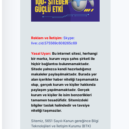
Reklam ve İletişim:
Skype:
live:.cid.575569c608265c69
Yasal Uyarı:
Bu internet sitesi, herhangi
bir marka, kurum veya şahıs şirketi ile
hiçbir bağlantısı bulunmamaktadır.
Sitede yalnızca kendi hazırladığımız
makaleler paylaşılmaktadır. Burada yer
alan içerikler haber niteliği taşımamakta
olup, gerçek kurum ve kişiler hakkında
paylaşım yapılmamaktadır. Gerçek
kurum ve kişiler ile isim benzerlikleri
tamamen tesadüfidir. Sitemizdeki
bilgiler taslak halindedir ve tavsiye
niteliği taşımazlar.
Sitemiz, 5651 Sayılı Kanun gereğince Bilgi
Teknolojileri ve İletişim Kurumu (BTK)