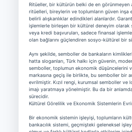
Ritüeller, bir kültürün belki de en görünmeyen 
ritüelleri, bireylerin ve toplumların güven inşa 
belirli alışkanlıklar edindikleri alanlardır. Garan
işlemlerle birleşen bir kültürel deneyim olarak
veya kredi başvuruları, sadece finansal işleml
olan bağlarını güçlendiren sosyo-kültürel bir sü
Aynı şekilde, semboller de bankaların kimlikleri
hatta sloganları, Türk halkı için güvenin, mode
semboller, toplumun ekonomik düşüncelerini v
markasına geçiş ile birlikte, bu semboller bir
evrilmiştir. Kızıl rengi, kurumsal semboller ve
imajı yaratmaya yönelmiştir. Bu da bir anlamda 
sürecidir.
Kültürel Görelilik ve Ekonomik Sistemlerin Evr
Bir ekonomik sistemin işleyişi, toplumların kültü
bankacılık sistemi, geçmişteki geleneksel işl
olmuş ve farklı kültürel kodlarla etkileşim içi