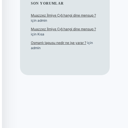
SON YORUMLAR
Muazzez İlmiye Çığ hangi dine mensup ?
için
admin
Muazzez İlmiye Çığ hangi dine mensup ?
için
Kısa
Osmanlı tapusu nedir ne işe yarar ?
için
admin