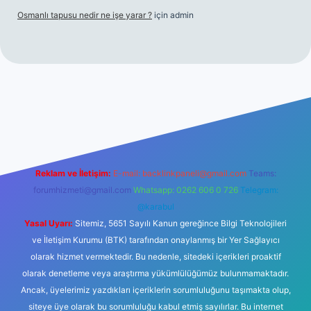
Osmanlı tapusu nedir ne işe yarar ?
için
admin
texper giriş adresi
betexper.xyz
m elexbet
Reklam ve İletişim:
E-mail:
backlinkpaneli@gmail.com
Teams:
forumhizmeti@gmail.com
Whatsapp: 0262 606 0 726
Telegram:
@karabul
Yasal Uyarı:
Sitemiz, 5651 Sayılı Kanun gereğince Bilgi Teknolojileri
ve İletişim Kurumu (BTK) tarafından onaylanmış bir Yer Sağlayıcı
olarak hizmet vermektedir. Bu nedenle, sitedeki içerikleri proaktif
olarak denetleme veya araştırma yükümlülüğümüz bulunmamaktadır.
Ancak, üyelerimiz yazdıkları içeriklerin sorumluluğunu taşımakta olup,
siteye üye olarak bu sorumluluğu kabul etmiş sayılırlar. Bu internet