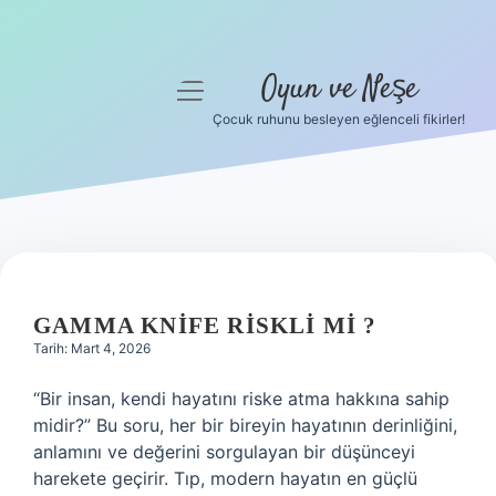
Oyun ve Neşe
menüyü
aç
Çocuk ruhunu besleyen eğlenceli fikirler!
Anasayfa
Gizlilik Politikası
Yasal Uyarı
Hakkımızda
GAMMA KNIFE RISKLI MI ?
Tarih: Mart 4, 2026
“Bir insan, kendi hayatını riske atma hakkına sahip
midir?” Bu soru, her bir bireyin hayatının derinliğini,
anlamını ve değerini sorgulayan bir düşünceyi
harekete geçirir. Tıp, modern hayatın en güçlü