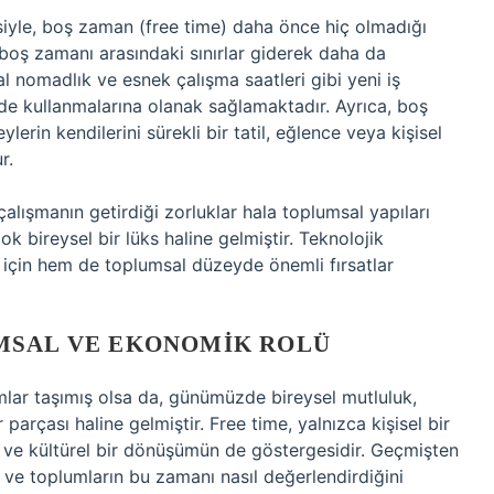
iyle, boş zaman (free time) daha önce hiç olmadığı
e boş zamanı arasındaki sınırlar giderek daha da
tal nomadlık ve esnek çalışma saatleri gibi yeni iş
lerde kullanmalarına olanak sağlamaktadır. Ayrıca, boş
lerin kendilerini sürekli bir tatil, eğlence veya kişisel
r.
çalışmanın getirdiği zorluklar hala toplumsal yapıları
bireysel bir lüks haline gelmiştir. Teknolojik
için hem de toplumsal düzeyde önemli fırsatlar
MSAL VE EKONOMIK ROLÜ
mlar taşımış olsa da, günümüzde bireysel mutluluk,
 parçası haline gelmiştir. Free time, yalnızca kişisel bir
 ve kültürel bir dönüşümün de göstergesidir. Geçmişten
 ve toplumların bu zamanı nasıl değerlendirdiğini