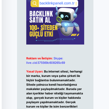
Reklam ve İletişim:
Skype:
live:.cid.575569c608265c69
Yasal Uyarı:
Bu internet sitesi, herhangi
bir marka, kurum veya şahıs şirketi ile
hiçbir bağlantısı bulunmamaktadır.
Sitede yalnızca kendi hazırladığımız
makaleler paylaşılmaktadır. Burada yer
alan içerikler haber niteliği taşımamakta
olup, gerçek kurum ve kişiler hakkında
paylaşım yapılmamaktadır. Gerçek
kurum ve kişiler ile isim benzerlikleri