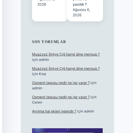
2026
yazıldı ?
Ağustos 6,
2026
SON YORUMLAR
Muazzez İlmiye Çığ hangi dine mensup ?
için
admin
Muazzez İlmiye Çığ hangi dine mensup ?
için
Kısa
Osmanlı tapusu nedir ne işe yarar ?
için
admin
Osmanlı tapusu nedir ne işe yarar ?
için
Ceren
Ayrılma hal ekleri nelerdir ?
için
admin