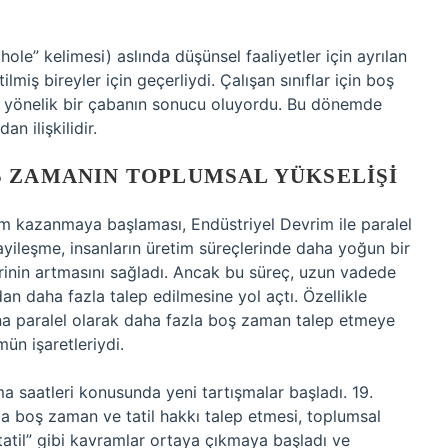
le” kelimesi) aslında düşünsel faaliyetler için ayrılan
lmiş bireyler için geçerliydi. Çalışan sınıflar için boş
a yönelik bir çabanın sonucu oluyordu. Bu dönemde
n ilişkilidir.
Ş ZAMANIN TOPLUMSAL YÜKSELIŞI
 kazanmaya başlaması, Endüstriyel Devrim ile paralel
anayileşme, insanların üretim süreçlerinde daha yoğun bir
erinin artmasını sağladı. Ancak bu süreç, uzun vadede
n daha fazla talep edilmesine yol açtı. Özellikle
ızına paralel olarak daha fazla boş zaman talep etmeye
n işaretleriydi.
ışma saatleri konusunda yeni tartışmalar başladı. 19.
azla boş zaman ve tatil hakkı talep etmesi, toplumsal
tatil” gibi kavramlar ortaya çıkmaya başladı ve