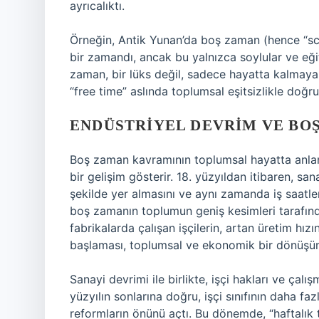
ayrıcalıktı.
Örneğin, Antik Yunan’da boş zaman (hence “scho
bir zamandı, ancak bu yalnızca soylular ve eğiti
zaman, bir lüks değil, sadece hayatta kalmay
“free time” aslında toplumsal eşitsizlikle doğruda
ENDÜSTRIYEL DEVRIM VE BO
Boş zaman kavramının toplumsal hayatta anlam
bir gelişim gösterir. 18. yüzyıldan itibaren, s
şekilde yer almasını ve aynı zamanda iş saatl
boş zamanın toplumun geniş kesimleri tarafında
fabrikalarda çalışan işçilerin, artan üretim h
başlaması, toplumsal ve ekonomik bir dönüşümü
Sanayi devrimi ile birlikte, işçi hakları ve çal
yüzyılın sonlarına doğru, işçi sınıfının daha f
reformların önünü açtı. Bu dönemde, “haftalık 