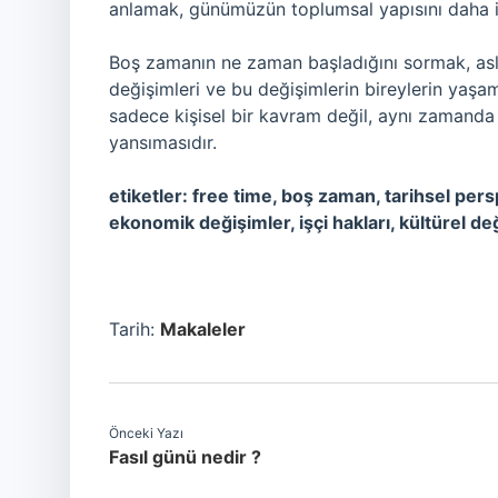
anlamak, günümüzün toplumsal yapısını daha i
Boş zamanın ne zaman başladığını sormak, as
değişimleri ve bu değişimlerin bireylerin yaşam
sadece kişisel bir kavram değil, aynı zamanda 
yansımasıdır.
etiketler: free time, boş zaman, tarihsel pe
ekonomik değişimler, işçi hakları, kültürel de
Tarih:
Makaleler
Önceki Yazı
Fasıl günü nedir ?