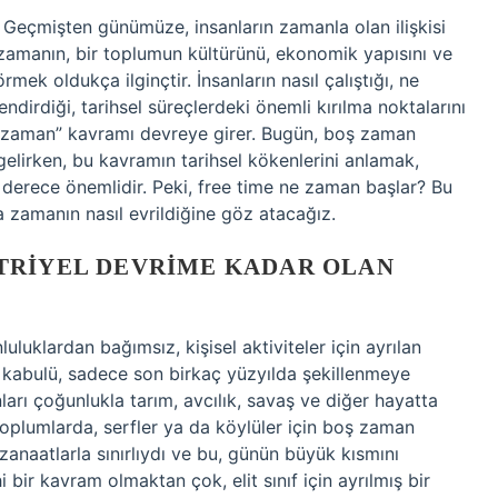
. Geçmişten günümüze, insanların zamanla olan ilişkisi
k zamanın, bir toplumun kültürünü, ekonomik yapısını ve
mek oldukça ilginçtir. İnsanların nasıl çalıştığı, ne
ndirdiği, tarihsel süreçlerdeki önemli kırılma noktalarını
boş zaman” kavramı devreye girer. Bugün, boş zaman
gelirken, bu kavramın tarihsel kökenlerini anlamak,
derece önemlidir. Peki, free time ne zaman başlar? Bu
la zamanın nasıl evrildiğine göz atacağız.
TRIYEL DEVRIME KADAR OLAN
luklardan bağımsız, kişisel aktiviteler için ayrılan
 kabulü, sadece son birkaç yüzyılda şekillenmeye
ları çoğunlukla tarım, avcılık, savaş ve diğer hayatta
 toplumlarda, serfler ya da köylüler için boş zaman
zanaatlarla sınırlıydı ve bu, günün büyük kısmını
 bir kavram olmaktan çok, elit sınıf için ayrılmış bir