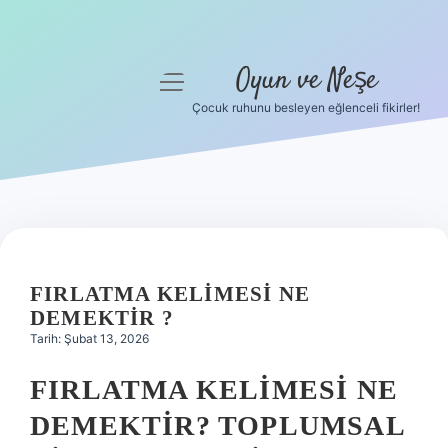
Oyun ve Neşe
menüyü
aç
Çocuk ruhunu besleyen eğlenceli fikirler!
Anasayfa
Gizlilik Politikası
Yasal Uyarı
Hakkımızda
FIRLATMA KELIMESI NE
DEMEKTIR ?
Tarih: Şubat 13, 2026
FIRLATMA KELIMESI NE
DEMEKTIR? TOPLUMSAL