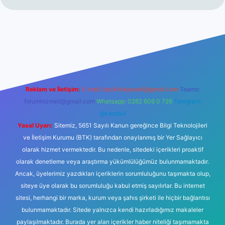
exper giriş adresi
betexper.xyz
m elexbet
Reklam ve İletişim:
E-mail:
backlinkpaneli@gmail.com
Teams:
forumhizmeti@gmail.com
Whatsapp: 0262 606 0 726
Telegram:
@karabul
Yasal Uyarı:
Sitemiz, 5651 Sayılı Kanun gereğince Bilgi Teknolojileri
ve İletişim Kurumu (BTK) tarafından onaylanmış bir Yer Sağlayıcı
olarak hizmet vermektedir. Bu nedenle, sitedeki içerikleri proaktif
olarak denetleme veya araştırma yükümlülüğümüz bulunmamaktadır.
Ancak, üyelerimiz yazdıkları içeriklerin sorumluluğunu taşımakta olup,
siteye üye olarak bu sorumluluğu kabul etmiş sayılırlar. Bu internet
sitesi, herhangi bir marka, kurum veya şahıs şirketi ile hiçbir bağlantısı
bulunmamaktadır. Sitede yalnızca kendi hazırladığımız makaleler
paylaşılmaktadır. Burada yer alan içerikler haber niteliği taşımamakta