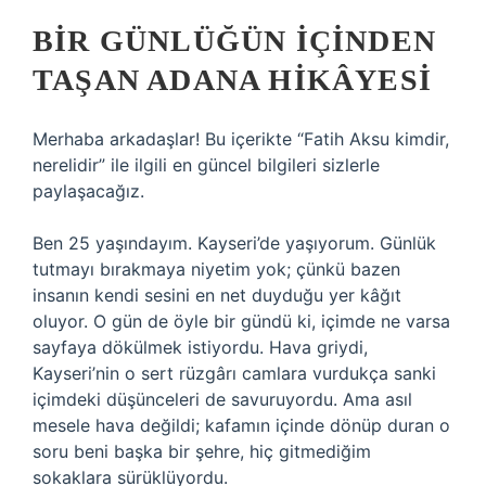
BIR GÜNLÜĞÜN İÇINDEN
TAŞAN ADANA HIKÂYESI
Merhaba arkadaşlar! Bu içerikte “Fatih Aksu kimdir,
nerelidir” ile ilgili en güncel bilgileri sizlerle
paylaşacağız.
Ben 25 yaşındayım. Kayseri’de yaşıyorum. Günlük
tutmayı bırakmaya niyetim yok; çünkü bazen
insanın kendi sesini en net duyduğu yer kâğıt
oluyor. O gün de öyle bir gündü ki, içimde ne varsa
sayfaya dökülmek istiyordu. Hava griydi,
Kayseri’nin o sert rüzgârı camlara vurdukça sanki
içimdeki düşünceleri de savuruyordu. Ama asıl
mesele hava değildi; kafamın içinde dönüp duran o
soru beni başka bir şehre, hiç gitmediğim
sokaklara sürüklüyordu.