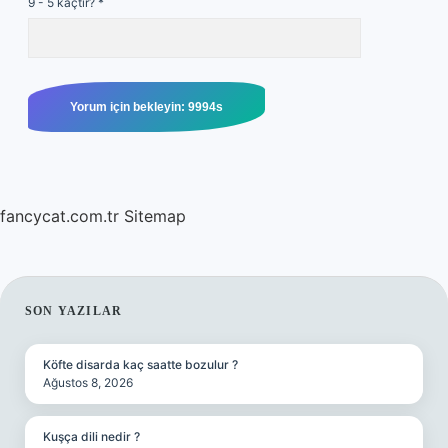
9 - 5 kaçtır?
*
fancycat.com.tr
Sitemap
SIDEBAR
SON YAZILAR
Köfte disarda kaç saatte bozulur ?
Ağustos 8, 2026
Kuşça dili nedir ?