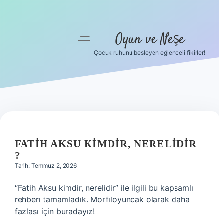
Oyun ve Neşe
menüyü
aç
Çocuk ruhunu besleyen eğlenceli fikirler!
Anasayfa
Gizlilik Politikası
Yasal Uyarı
Hakkımızda
FATIH AKSU KIMDIR, NERELIDIR
?
Tarih: Temmuz 2, 2026
“Fatih Aksu kimdir, nerelidir” ile ilgili bu kapsamlı
rehberi tamamladık. Morfiloyuncak olarak daha
fazlası için buradayız!