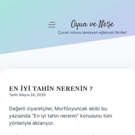
Oyun ve Neşe
menüyü
aç
Çocuk ruhunu besleyen eğlenceli fikirler!
Anasayfa
Gizlilik Politikası
Yasal Uyarı
Hakkımızda
EN IYI TAHIN NERENIN ?
Tarih: Mayıs 24, 2026
Değerli ziyaretçiler, Morfiloyuncak ekibi bu
yazısında “En iyi tahin nerenin” konusunu tüm
yönleriyle aktarıyor.