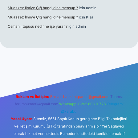
Muazzez İlmiye Çığ hangi dine mensup ?
için
admin
Muazzez İlmiye Çığ hangi dine mensup ?
için
Kısa
Osmanlı tapusu nedir ne işe yarar ?
için
admin
ş
Betexper giriş adresi
betexper.xyz
m elexbet
Reklam ve İletişim:
E-mail:
backlinkpaneli@gmail.com
Teams:
forumhizmeti@gmail.com
Whatsapp: 0262 606 0 726
Telegram:
@karabul
Yasal Uyarı:
Sitemiz, 5651 Sayılı Kanun gereğince Bilgi Teknolojileri
ve İletişim Kurumu (BTK) tarafından onaylanmış bir Yer Sağlayıcı
olarak hizmet vermektedir. Bu nedenle, sitedeki içerikleri proaktif