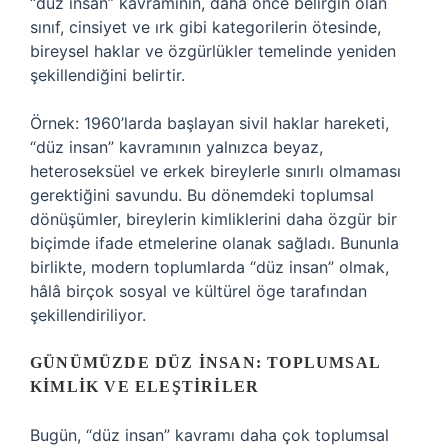
“düz insan” kavramının, daha önce belirgin olan
sınıf, cinsiyet ve ırk gibi kategorilerin ötesinde,
bireysel haklar ve özgürlükler temelinde yeniden
şekillendiğini belirtir.
Örnek: 1960’larda başlayan sivil haklar hareketi,
“düz insan” kavramının yalnızca beyaz,
heteroseksüel ve erkek bireylerle sınırlı olmaması
gerektiğini savundu. Bu dönemdeki toplumsal
dönüşümler, bireylerin kimliklerini daha özgür bir
biçimde ifade etmelerine olanak sağladı. Bununla
birlikte, modern toplumlarda “düz insan” olmak,
hâlâ birçok sosyal ve kültürel öge tarafından
şekillendiriliyor.
GÜNÜMÜZDE DÜZ İNSAN: TOPLUMSAL
KIMLIK VE ELEŞTIRILER
Bugün, “düz insan” kavramı daha çok toplumsal