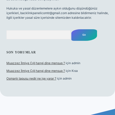
Hukuka ve yasal düzenlemelere aykırı olduğunu düşündüğünüz
içerikleri,
backlinkpanelicomtr@gmail.com
adresine bildirmeniz halinde,
ilgili içerikler yasal süre içerisinde sitemizden kaldırılacaktır.
Arama
SON YORUMLAR
Muazzez İlmiye Çığ hangi dine mensup ?
için
admin
Muazzez İlmiye Çığ hangi dine mensup ?
için
Kısa
Osmanlı tapusu nedir ne işe yarar ?
için
admin
ş
Betexper giriş adresi
betexper.xyz
m elexbet