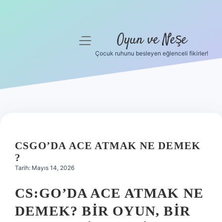
Oyun ve Neşe
menüyü
aç
Çocuk ruhunu besleyen eğlenceli fikirler!
Anasayfa
Gizlilik Politikası
Yasal Uyarı
Hakkımızda
CSGO’DA ACE ATMAK NE DEMEK
?
Tarih: Mayıs 14, 2026
CS:GO’DA ACE ATMAK NE
DEMEK? BIR OYUN, BIR