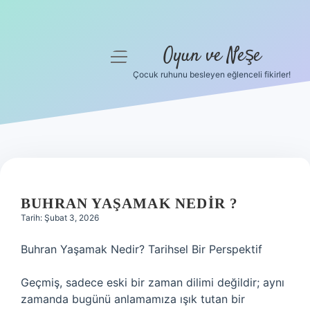
Oyun ve Neşe
menüyü
aç
Çocuk ruhunu besleyen eğlenceli fikirler!
Anasayfa
Gizlilik Politikası
Yasal Uyarı
Hakkımızda
BUHRAN YAŞAMAK NEDIR ?
Tarih: Şubat 3, 2026
Buhran Yaşamak Nedir? Tarihsel Bir Perspektif
Geçmiş, sadece eski bir zaman dilimi değildir; aynı
zamanda bugünü anlamamıza ışık tutan bir