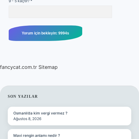
9 - 5 kaçtır?
*
fancycat.com.tr
Sitemap
SIDEBAR
SON YAZILAR
Osmanlı’da kim vergi vermez ?
Ağustos 8, 2026
Mavi rengin anlamı nedir ?