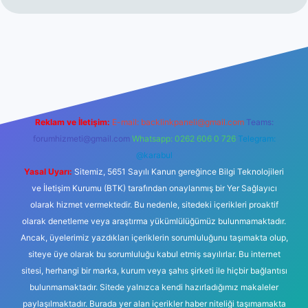
riş
Betexper giriş adresi
betexper.xyz
m elexbet
Reklam ve İletişim:
E-mail:
backlinkpaneli@gmail.com
Teams:
forumhizmeti@gmail.com
Whatsapp: 0262 606 0 726
Telegram:
@karabul
Yasal Uyarı:
Sitemiz, 5651 Sayılı Kanun gereğince Bilgi Teknolojileri
ve İletişim Kurumu (BTK) tarafından onaylanmış bir Yer Sağlayıcı
olarak hizmet vermektedir. Bu nedenle, sitedeki içerikleri proaktif
olarak denetleme veya araştırma yükümlülüğümüz bulunmamaktadır.
Ancak, üyelerimiz yazdıkları içeriklerin sorumluluğunu taşımakta olup,
siteye üye olarak bu sorumluluğu kabul etmiş sayılırlar. Bu internet
sitesi, herhangi bir marka, kurum veya şahıs şirketi ile hiçbir bağlantısı
bulunmamaktadır. Sitede yalnızca kendi hazırladığımız makaleler
paylaşılmaktadır. Burada yer alan içerikler haber niteliği taşımamakta