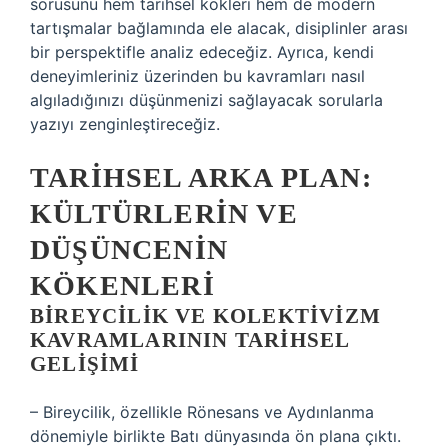
sorusunu hem tarihsel kökleri hem de modern
tartışmalar bağlamında ele alacak, disiplinler arası
bir perspektifle analiz edeceğiz. Ayrıca, kendi
deneyimleriniz üzerinden bu kavramları nasıl
algıladığınızı düşünmenizi sağlayacak sorularla
yazıyı zenginleştireceğiz.
TARIHSEL ARKA PLAN:
KÜLTÜRLERIN VE
DÜŞÜNCENIN
KÖKENLERI
BIREYCILIK VE KOLEKTIVIZM
KAVRAMLARININ TARIHSEL
GELIŞIMI
– Bireycilik, özellikle Rönesans ve Aydınlanma
dönemiyle birlikte Batı dünyasında ön plana çıktı.