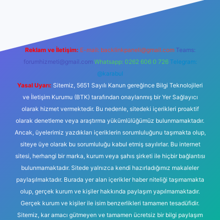
per giriş adresi
betexper.xyz
m elexbet
Reklam ve İletişim:
E-mail:
backlinkpaneli@gmail.com
Teams:
forumhizmeti@gmail.com
Whatsapp: 0262 606 0 726
Telegram:
@karabul
Yasal Uyarı:
Sitemiz, 5651 Sayılı Kanun gereğince Bilgi Teknolojileri
ve İletişim Kurumu (BTK) tarafından onaylanmış bir Yer Sağlayıcı
olarak hizmet vermektedir. Bu nedenle, sitedeki içerikleri proaktif
olarak denetleme veya araştırma yükümlülüğümüz bulunmamaktadır.
Ancak, üyelerimiz yazdıkları içeriklerin sorumluluğunu taşımakta olup,
siteye üye olarak bu sorumluluğu kabul etmiş sayılırlar. Bu internet
sitesi, herhangi bir marka, kurum veya şahıs şirketi ile hiçbir bağlantısı
bulunmamaktadır. Sitede yalnızca kendi hazırladığımız makaleler
paylaşılmaktadır. Burada yer alan içerikler haber niteliği taşımamakta
olup, gerçek kurum ve kişiler hakkında paylaşım yapılmamaktadır.
Gerçek kurum ve kişiler ile isim benzerlikleri tamamen tesadüfidir.
Sitemiz, kar amacı gütmeyen ve tamamen ücretsiz bir bilgi paylaşım