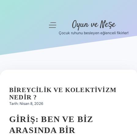
Oyun ve Neşe
menüyü
aç
Çocuk ruhunu besleyen eğlenceli fikirler!
Anasayfa
Gizlilik Politikası
Yasal Uyarı
Hakkımızda
BIREYCILIK VE KOLEKTIVIZM
NEDIR ?
Tarih: Nisan 8, 2026
GIRIŞ: BEN VE BIZ
ARASINDA BIR