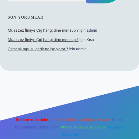
SON YORUMLAR
Muazzez İlmiye Çığ hangi dine mensup ?
için
admin
Muazzez İlmiye Çığ hangi dine mensup ?
için
Kısa
Osmanlı tapusu nedir ne işe yarar ?
için
admin
Betexper giriş adresi
betexper.xyz
m elexbet
Reklam ve İletişim:
E-mail:
backlinkpaneli@gmail.com
Teams:
forumhizmeti@gmail.com
Whatsapp: 0262 606 0 726
Telegram:
@karabul