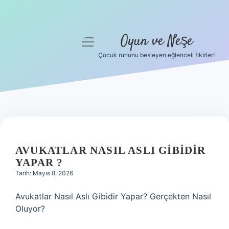
Oyun ve Neşe
menüyü
aç
Çocuk ruhunu besleyen eğlenceli fikirler!
Anasayfa
Gizlilik Politikası
Yasal Uyarı
Hakkımızda
AVUKATLAR NASIL ASLI GIBIDIR
YAPAR ?
Tarih: Mayıs 8, 2026
Avukatlar Nasıl Aslı Gibidir Yapar? Gerçekten Nasıl
Oluyor?