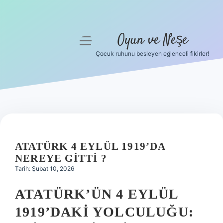
Oyun ve Neşe
menüyü
aç
Çocuk ruhunu besleyen eğlenceli fikirler!
Anasayfa
Gizlilik Politikası
Yasal Uyarı
Hakkımızda
ATATÜRK 4 EYLÜL 1919’DA
NEREYE GITTI ?
Tarih: Şubat 10, 2026
ATATÜRK’ÜN 4 EYLÜL
1919’DAKI YOLCULUĞU: