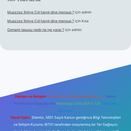
SON YORUMLAR
Muazzez İlmiye Çığ hangi dine mensup ?
için
admin
Muazzez İlmiye Çığ hangi dine mensup ?
için
Kısa
Osmanlı tapusu nedir ne işe yarar ?
için
admin
etexper giriş adresi
betexper.xyz
m elexbet
Reklam ve İletişim:
E-mail:
backlinkpaneli@gmail.com
Teams:
forumhizmeti@gmail.com
Whatsapp: 0262 606 0 726
Telegram:
@karabul
Yasal Uyarı:
Sitemiz, 5651 Sayılı Kanun gereğince Bilgi Teknolojileri
ve İletişim Kurumu (BTK) tarafından onaylanmış bir Yer Sağlayıcı