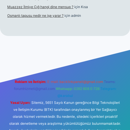
Muazzez İlmiye Çığ hangi dine mensup ?
için
Kısa
Osmanlı tapusu nedir ne işe yarar ?
için
admin
iş
Betexper giriş adresi
betexper.xyz
m elexbet
Reklam ve İletişim:
E-mail:
backlinkpaneli@gmail.com
Teams:
forumhizmeti@gmail.com
Whatsapp: 0262 606 0 726
Telegram:
@karabul
Yasal Uyarı:
Sitemiz, 5651 Sayılı Kanun gereğince Bilgi Teknolojileri
ve İletişim Kurumu (BTK) tarafından onaylanmış bir Yer Sağlayıcı
olarak hizmet vermektedir. Bu nedenle, sitedeki içerikleri proaktif
olarak denetleme veya araştırma yükümlülüğümüz bulunmamaktadır.