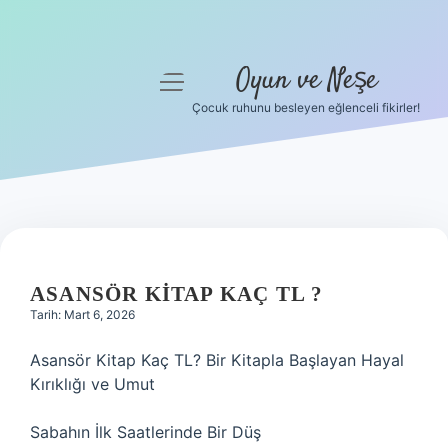
Oyun ve Neşe
menüyü
aç
Çocuk ruhunu besleyen eğlenceli fikirler!
Anasayfa
Gizlilik Politikası
Yasal Uyarı
Hakkımızda
ASANSÖR KITAP KAÇ TL ?
Tarih: Mart 6, 2026
Asansör Kitap Kaç TL? Bir Kitapla Başlayan Hayal
Kırıklığı ve Umut
Sabahın İlk Saatlerinde Bir Düş