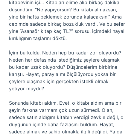
kitabevinin içi… Kitapları elime alıp birkaç dakika
düşündüm. “Ne yapıyorsun? Bu kitabı almazsan,
yine bir hafta beklemek zorunda kalacaksın.” Ama
cebimde sadece birkaç bozukluk vardı. Ve bu sefer
yine “Asansör kitap kaç TL?” sorusu, içimdeki hayal
kırıklığının taşlarını döktü.
İçim burkuldu. Neden hep bu kadar zor oluyordu?
Neden her defasında istediğimiz şeylere ulaşmak
bu kadar uzak oluyordu? Düşüncelerim birbirine
karıştı. Hayat, parayla mı ölçülüyordu yoksa bir
şeylere ulaşmak için gerçekten istekli olmak
yetiyor muydu?
Sonunda kitabı aldım. Evet, o kitabı aldım ama bir
şeyin farkına varmam çok uzun sürmedi. O an,
sadece satın aldığım kitabın verdiği zevkle değil, o
duygunun içinde daha fazlasını buldum. Hayat,
sadece almak ve sahip olmakla ilgili değildi. Ya da