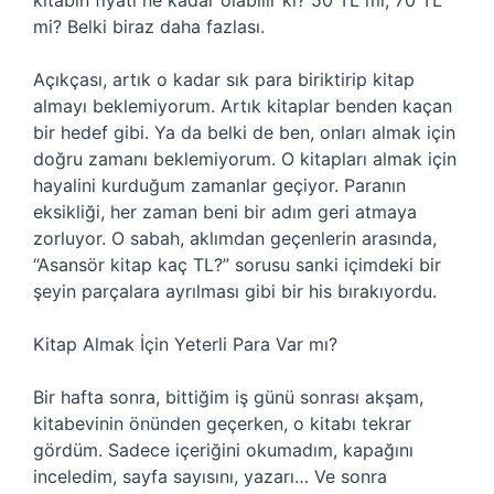
kitabın fiyatı ne kadar olabilir ki? 50 TL mi, 70 TL
mi? Belki biraz daha fazlası.
Açıkçası, artık o kadar sık para biriktirip kitap
almayı beklemiyorum. Artık kitaplar benden kaçan
bir hedef gibi. Ya da belki de ben, onları almak için
doğru zamanı beklemiyorum. O kitapları almak için
hayalini kurduğum zamanlar geçiyor. Paranın
eksikliği, her zaman beni bir adım geri atmaya
zorluyor. O sabah, aklımdan geçenlerin arasında,
“Asansör kitap kaç TL?” sorusu sanki içimdeki bir
şeyin parçalara ayrılması gibi bir his bırakıyordu.
Kitap Almak İçin Yeterli Para Var mı?
Bir hafta sonra, bittiğim iş günü sonrası akşam,
kitabevinin önünden geçerken, o kitabı tekrar
gördüm. Sadece içeriğini okumadım, kapağını
inceledim, sayfa sayısını, yazarı… Ve sonra