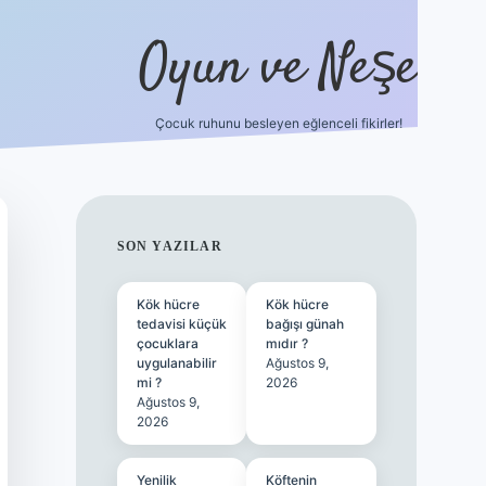
Oyun ve Neşe
Çocuk ruhunu besleyen eğlenceli fikirler!
betci
vdcasino güncel giriş
ilbet casino
ilbet yeni giriş
Bet
SIDEBAR
SON YAZILAR
Kök hücre
Kök hücre
tedavisi küçük
bağışı günah
çocuklara
mıdır ?
uygulanabilir
Ağustos 9,
mi ?
2026
Ağustos 9,
2026
Yenilik
Köftenin