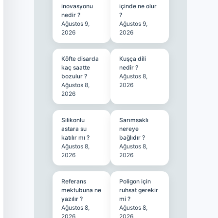
inovasyonu
içinde ne olur
nedir ?
?
Ağustos 9,
Ağustos 9,
2026
2026
Köfte disarda
Kuşça dili
kaç saatte
nedir ?
bozulur ?
Ağustos 8,
Ağustos 8,
2026
2026
Silikonlu
Sarımsaklı
astara su
nereye
katılır mı ?
bağlıdır ?
Ağustos 8,
Ağustos 8,
2026
2026
Referans
Poligon için
mektubuna ne
ruhsat gerekir
yazılır ?
mi ?
Ağustos 8,
Ağustos 8,
2026
2026