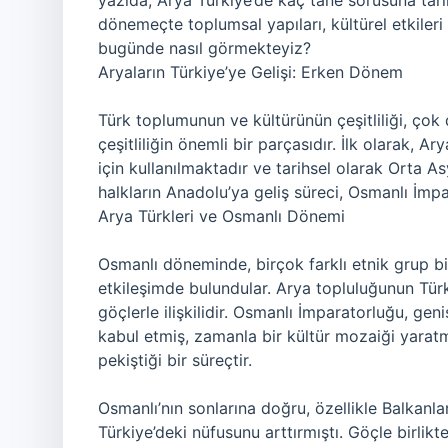
yazıda, Arya Türkiye’de kaç tane sorusuna tari
dönemeçte toplumsal yapıları, kültürel etkileri 
bugünde nasıl görmekteyiz?
Aryaların Türkiye’ye Gelişi: Erken Dönem
Türk toplumunun ve kültürünün çeşitliliği, çok 
çeşitliliğin önemli bir parçasıdır. İlk olarak, Ar
için kullanılmaktadır ve tarihsel olarak Orta A
halkların Anadolu’ya geliş süreci, Osmanlı İm
Arya Türkleri ve Osmanlı Dönemi
Osmanlı döneminde, birçok farklı etnik grup bir
etkileşimde bulundular. Arya topluluğunun Türk
göçlerle ilişkilidir. Osmanlı İmparatorluğu, geni
kabul etmiş, zamanla bir kültür mozaiği yaratm
pekiştiği bir süreçtir.
Osmanlı’nın sonlarına doğru, özellikle Balkanl
Türkiye’deki nüfusunu arttırmıştı. Göçle birlik