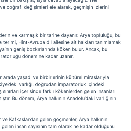
hsel bir bakış açısıyla cevap arayacağız. Her
ve coğrafi değişimleri ele alarak, geçmişin izlerini
derin ve karmaşık bir tarihe dayanır. Arya topluluğu, bu
ya terimi, Hint-Avrupa dil ailesine ait halkları tanımlamak
sya’nın geniş bozkırlarında köken bulur. Ancak, bu
paratorluğu dönemine kadar uzanır.
 arada yaşadı ve birbirlerinin kültürel miraslarıyla
iye’deki varlığı, doğrudan imparatorluk içindeki
ş sınırları içerisinde farklı kökenlerden gelen insanları
ıştır. Bu dönem, Arya halkının Anadolu’daki varlığının
ar ve Kafkaslar’dan gelen göçmenler, Arya halkının
te gelen insan sayısının tam olarak ne kadar olduğunu