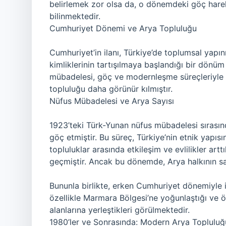
belirlemek zor olsa da, o dönemdeki göç harek
bilinmektedir.
Cumhuriyet Dönemi ve Arya Topluluğu
Cumhuriyet’in ilanı, Türkiye’de toplumsal yapını
kimliklerinin tartışılmaya başlandığı bir dönüm
mübadelesi, göç ve modernleşme süreçleriyle e
topluluğu daha görünür kılmıştır.
Nüfus Mübadelesi ve Arya Sayısı
1923’teki Türk-Yunan nüfus mübadelesi sırasınd
göç etmiştir. Bu süreç, Türkiye’nin etnik yapısı
topluluklar arasında etkileşim ve evlilikler artt
geçmiştir. Ancak bu dönemde, Arya halkının say
Bununla birlikte, erken Cumhuriyet dönemiyle i
özellikle Marmara Bölgesi’ne yoğunlaştığı ve öze
alanlarına yerleştikleri görülmektedir.
1980’ler ve Sonrasında: Modern Arya Topluluğ