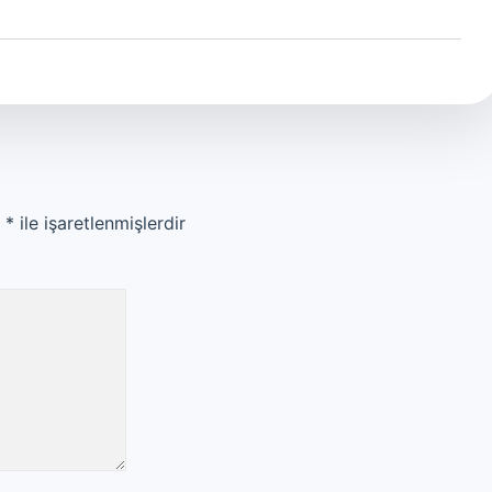
r
*
ile işaretlenmişlerdir