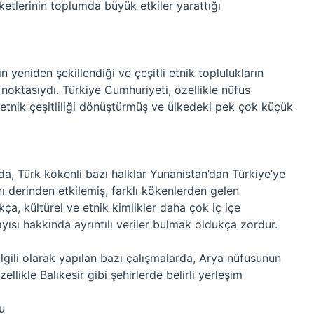
etlerinin toplumda büyük etkiler yarattığı
n yeniden şekillendiği ve çeşitli etnik toplulukların
 noktasıydı. Türkiye Cumhuriyeti, özellikle nüfus
tnik çeşitliliği dönüştürmüş ve ülkedeki pek çok küçük
a, Türk kökenli bazı halklar Yunanistan’dan Türkiye’ye
nı derinden etkilemiş, farklı kökenlerden gelen
ıkça, kültürel ve etnik kimlikler daha çok iç içe
ısı hakkında ayrıntılı veriler bulmak oldukça zordur.
lgili olarak yapılan bazı çalışmalarda, Arya nüfusunun
llikle Balıkesir gibi şehirlerde belirli yerleşim
u