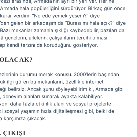
ezi arasında, Armada’nın ayrı bir yeri var. Her ne
Armada hala popülerliğini sürdürüyor. Birkaç gün önce,
 karar verdim. “Nerede yemek yesem?” diye
’dan gelen bir arkadaşım da “Burası mı hala açık?” diye
 Bazı mekanlar zamanla şıklığı kaybedebilir, bazıları da
 gençlerin, ailelerin, çalışanların tercihi olması,
ep kendi tarzını da koruduğunu gösteriyor.
 OLACAK?
kezlerinin durumu merak konusu. 2000’lerin başından
ük ilgi gören bu mekanların, özellikle internet
cağı belirsiz. Ancak şunu söyleyebilirim ki, Armada gibi
, deneyim alanları sunarak ayakta kalabiliyor.
on, daha fazla etkinlik alanı ve sosyal projelerle
i sosyal yaşamın hızla dijitalleşmesi gibi, belki de
da karşımıza çıkacak.
 ÇIKIŞI