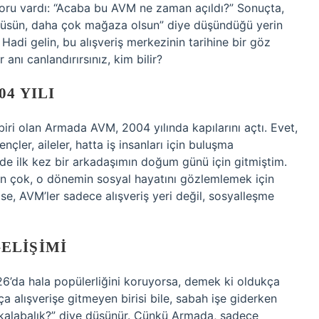
ru vardı: “Acaba bu AVM ne zaman açıldı?” Sonuçta,
 büyüsün, daha çok mağaza olsun” diye düşündüğü yerin
 Hadi gelin, bu alışveriş merkezinin tarihine bir göz
 anı canlandırırsınız, kim bilir?
4 YILI
biri olan Armada AVM, 2004 yılında kapılarını açtı. Evet,
nçler, aileler, hatta iş insanları için buluşma
de ilk kez bir arkadaşımın doğum günü için gitmiştim.
an çok, o dönemin sosyal hayatını gözlemlemek için
ise, AVM’ler sadece alışveriş yeri değil, sosyalleşme
ELIŞIMI
26’da hala popülerliğini koruyorsa, demek ki oldukça
ça alışverişe gitmeyen birisi bile, sabah işe giderken
ı kalabalık?” diye düşünür. Çünkü Armada, sadece