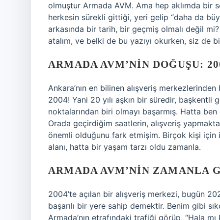
olmuştur Armada AVM. Ama hep aklımda bir so
herkesin sürekli gittiği, yeri gelip “daha da
arkasında bir tarih, bir geçmiş olmalı değil mi?
atalım, ve belki de bu yazıyı okurken, siz de bir
ARMADA AVM’NIN DOĞUŞU: 200
Ankara’nın en bilinen alışveriş merkezlerinden 
2004! Yani 20 yılı aşkın bir süredir, başkentli ge
noktalarından biri olmayı başarmış. Hatta ben 
Orada geçirdiğim saatlerin, alışveriş yapmakt
önemli olduğunu fark etmişim. Birçok kişi için 
alanı, hatta bir yaşam tarzı oldu zamanla.
ARMADA AVM’NIN ZAMANLA G
2004’te açılan bir alışveriş merkezi, bugün 20
başarılı bir yere sahip demektir. Benim gibi sık
Armada’nın etrafındaki trafiği görüp, “Hala m