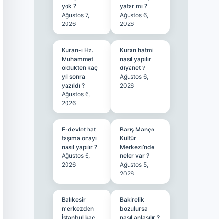
yok ?
yatar mı ?
Ağustos 7,
Ağustos 6,
2026
2026
Kuran-ı Hz.
Kuran hatmi
Muhammet
nasıl yapılır
öldükten kaç
diyanet ?
yıl sonra
Ağustos 6,
yazıldı ?
2026
Ağustos 6,
2026
E-devlet hat
Barış Manço
taşıma onayı
Kültür
nasıl yapılır ?
Merkezi’nde
Ağustos 6,
neler var ?
2026
Ağustos 5,
2026
Balıkesir
Bakirelik
merkezden
bozulursa
İstanbul kaç
nasıl anlaşılır ?