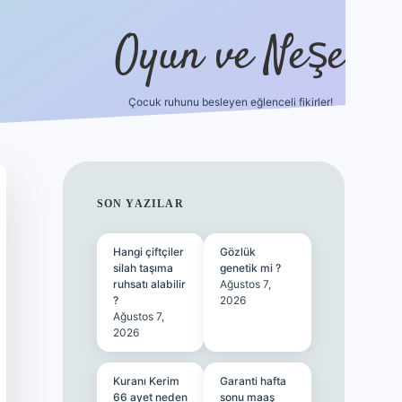
Oyun ve Neşe
Çocuk ruhunu besleyen eğlenceli fikirler!
betci
vdcasino güncel giriş
ilbet casino
ilbet yeni giriş
B
SIDEBAR
SON YAZILAR
Hangi çiftçiler
Gözlük
silah taşıma
genetik mi ?
ruhsatı alabilir
Ağustos 7,
?
2026
Ağustos 7,
2026
Kuranı Kerim
Garanti hafta
66 ayet neden
sonu maaş