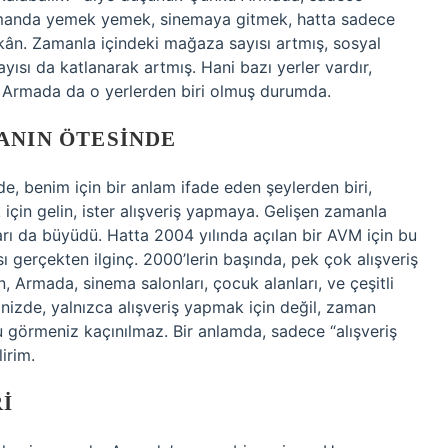
 zamanda yemek yemek, sinemaya gitmek, hatta sadece
ân. Zamanla içindeki mağaza sayısı artmış, sosyal
yısı da katlanarak artmış. Hani bazı yerler vardır,
şte Armada da o yerlerden biri olmuş durumda.
ANIN ÖTESINDE
 benim için bir anlam ifade eden şeylerden biri,
k için gelin, ister alışveriş yapmaya. Gelişen zamanla
ları da büyüdü. Hatta 2004 yılında açılan bir AVM için bu
ı gerçekten ilginç. 2000’lerin başında, pek çok alışveriş
 Armada, sinema salonları, çocuk alanları, ve çeşitli
iğinizde, yalnızca alışveriş yapmak için değil, zaman
 görmeniz kaçınılmaz. Bir anlamda, sadece “alışveriş
irim.
I