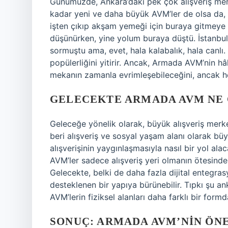
Günümüzde, Ankara’daki pek çok alışveriş merk
kadar yeni ve daha büyük AVM’ler de olsa da, 
işten çıkıp akşam yemeği için buraya gitmeye
düşünürken, yine yolum buraya düştü. İstanbul
sormuştu ama, evet, hala kalabalık, hala canlı.
popülerliğini yitirir. Ancak, Armada AVM’nin hâlâ
mekanın zamanla evrimleşebileceğini, ancak h
GELECEKTE ARMADA AVM NE
Geleceğe yönelik olarak, büyük alışveriş mer
beri alışveriş ve sosyal yaşam alanı olarak büy
alışverişinin yaygınlaşmasıyla nasıl bir yol ala
AVM’ler sadece alışveriş yeri olmanın ötesinde
Gelecekte, belki de daha fazla dijital entegrasy
desteklenen bir yapıya bürünebilir. Tıpkı şu ank
AVM’lerin fiziksel alanları daha farklı bir form
SONUÇ: ARMADA AVM’NIN ÖNE