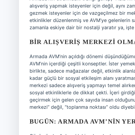
alışveriş yapmak isteyenler için değil, aynı
gezmek isteyenler için de vazgeçilmez bir mek
etkinlikler düzenlenmiş ve AVM’ye gelenlerin sa
zamanla eskiye dair bir nostalji yaratır ya, i
BIR ALIŞVERIŞ MERKEZI OLM
Armada AVM’nin açıldığı dönemi düşündüğümde,
AVM’nin içerdiği çeşitli konseptler. İster yeme
birlikte, sadece mağazalar değil, etkinlik alan
kadar güçlü bir sosyal etkileşim alanı yaratmas
merkezi sadece alışveriş yapmayı temel alırken,
sosyal etkinliklerle de dikkat çekti. İçeri gird
geçirmek için gelen çok sayıda insan olduğunu
merkezi” değil, “toplanma noktası” oldu diyebil
BUGÜN: ARMADA AVM’NIN YER