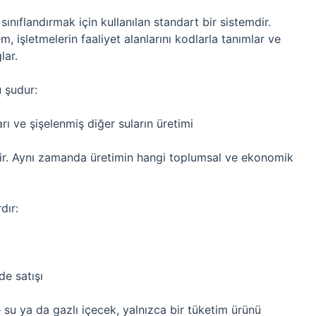
ınıflandırmak için kullanılan standart bir sistemdir.
m, işletmelerin faaliyet alanlarını kodlarla tanımlar ve
lar.
 şudur:
rı ve şişelenmiş diğer suların üretimi
ldir. Aynı zamanda üretimin hangi toplumsal ve ekonomik
dır:
e satışı
e su ya da gazlı içecek, yalnızca bir tüketim ürünü