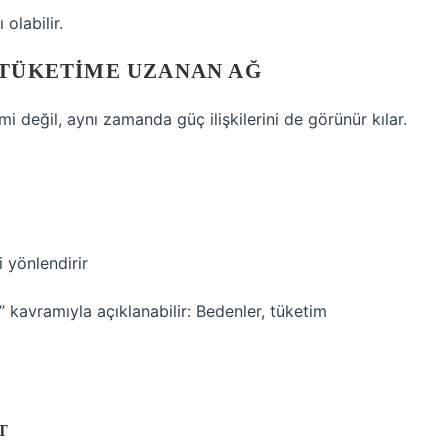
olabilir.
 TÜKETIME UZANAN AĞ
 değil, aynı zamanda güç ilişkilerini de görünür kılar.
 yönlendirir
” kavramıyla açıklanabilir: Bedenler, tüketim
T