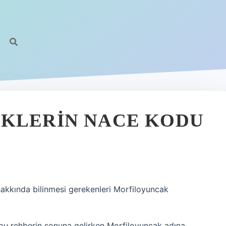
EKLERIN NACE KODU
akkında bilinmesi gerekenleri Morfiloyuncak
 bu rehberin sonuna gelirken Morfiloyuncak adına