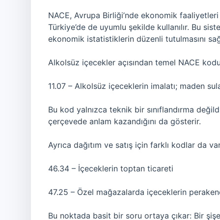
NACE, Avrupa Birliği’nde ekonomik faaliyetleri s
Türkiye’de de uyumlu şekilde kullanılır. Bu siste
ekonomik istatistiklerin düzenli tutulmasını sağ
Alkolsüz içecekler açısından temel NACE kodu
11.07 – Alkolsüz içeceklerin imalatı; maden sula
Bu kod yalnızca teknik bir sınıflandırma deği
çerçevede anlam kazandığını da gösterir.
Ayrıca dağıtım ve satış için farklı kodlar da var
46.34 – İçeceklerin toptan ticareti
47.25 – Özel mağazalarda içeceklerin perakend
Bu noktada basit bir soru ortaya çıkar: Bir şiş