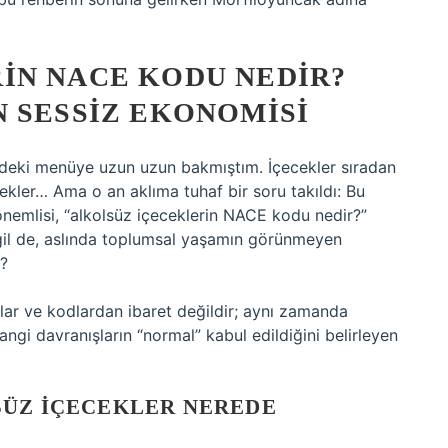
IN NACE KODU NEDIR?
 SESSIZ EKONOMISI
mdeki menüye uzun uzun bakmıştım. İçecekler sıradan
kler… Ama o an aklıma tuhaf bir soru takıldı: Bu
nemlisi, “alkolsüz içeceklerin NACE kodu nedir?”
il de, aslında toplumsal yaşamın görünmeyen
u?
ar ve kodlardan ibaret değildir; aynı zamanda
hangi davranışların “normal” kabul edildiğini belirleyen
SÜZ İÇECEKLER NEREDE