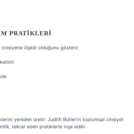
IM PRATIKLERI
cinsiyetle ilişkili olduğunu gösterir.
üketimi
kler
lerini yeniden üretir. Judith Butler’ın toplumsal cinsiyet
mlik, tekrar eden pratiklerle inşa edilir.