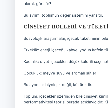
olarak görülür?
Bu ayrım, toplumun değer sistemini yansıtır.
CINSIYET ROLLERI VE TÜKET
Sosyolojik araştırmalar, içecek tüketiminin bile 
Erkeklik: enerji içeceği, kahve, yoğun kafein t
Kadınlık: diyet içecekler, düşük kalorili seçene
Çocukluk: meyve suyu ve aromalı sütler
Bu ayrımlar biyolojik değil, kültüreldir.
Toplum, içecekler üzerinden bile cinsiyet kimlik
performativitesi teorisi burada açıklayıcıdır: Ki