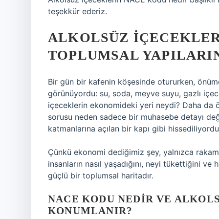
teşekkür ederiz.
ALKOLSÜZ İÇECEKLER
TOPLUMSAL YAPILARIN
Bir gün bir kafenin köşesinde otururken, önü
görünüyordu: su, soda, meyve suyu, gazlı içece
içeceklerin ekonomideki yeri neydi? Daha da ö
sorusu neden sadece bir muhasebe detayı değ
katmanlarına açılan bir kapı gibi hissediliyord
Çünkü ekonomi dediğimiz şey, yalnızca rakaml
insanların nasıl yaşadığını, neyi tükettiğini ve 
güçlü bir toplumsal haritadır.
NACE KODU NEDIR VE ALKOL
KONUMLANIR?