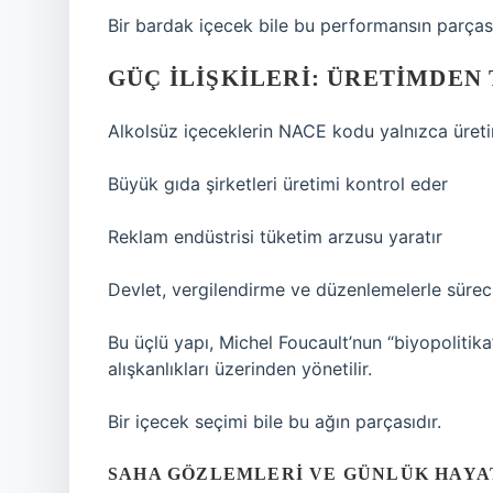
Bir bardak içecek bile bu performansın parçası 
GÜÇ İLIŞKILERI: ÜRETIMDEN
Alkolsüz içeceklerin NACE kodu yalnızca üretimi
Büyük gıda şirketleri üretimi kontrol eder
Reklam endüstrisi tüketim arzusu yaratır
Devlet, vergilendirme ve düzenlemelerle süreci
Bu üçlü yapı, Michel Foucault’nun “biyopolitika
alışkanlıkları üzerinden yönetilir.
Bir içecek seçimi bile bu ağın parçasıdır.
SAHA GÖZLEMLERI VE GÜNLÜK HAYA