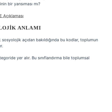
inin bir yansıması mı?
E Açıklaması
LOJIK ANLAMI
k sosyolojik açıdan bakıldığında bu kodlar, toplumun
r.
tegoride yer alır. Bu sınıflandırma bile toplumsal