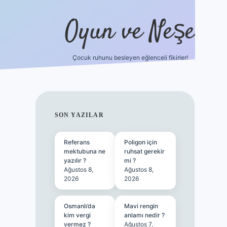
Oyun ve Neşe
Çocuk ruhunu besleyen eğlenceli fikirler!
betci
vdcasino güncel giriş
ilbet casino
ilbet yeni giriş
SIDEBAR
SON YAZILAR
Referans
Poligon için
mektubuna ne
ruhsat gerekir
yazılır ?
mi ?
Ağustos 8,
Ağustos 8,
2026
2026
Osmanlı’da
Mavi rengin
kim vergi
anlamı nedir ?
vermez ?
Ağustos 7,