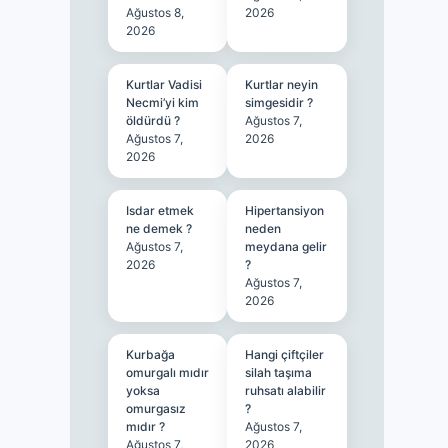
Ağustos 8,
2026
2026
Kurtlar Vadisi
Kurtlar neyin
Necmi’yi kim
simgesidir ?
öldürdü ?
Ağustos 7,
Ağustos 7,
2026
2026
Isdar etmek
Hipertansiyon
ne demek ?
neden
Ağustos 7,
meydana gelir
2026
?
Ağustos 7,
2026
Kurbağa
Hangi çiftçiler
omurgalı mıdır
silah taşıma
yoksa
ruhsatı alabilir
omurgasız
?
mıdır ?
Ağustos 7,
Ağustos 7,
2026