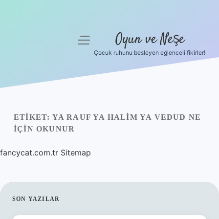
Oyun ve Neşe
menüyü
aç
Çocuk ruhunu besleyen eğlenceli fikirler!
Anasayfa
Gizlilik Politikası
Yasal Uyarı
ETIKET:
YA RAUF YA HALIM YA VEDUD NE
IÇIN OKUNUR
Hakkımızda
fancycat.com.tr
Sitemap
SIDEBAR
SON YAZILAR