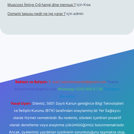
Muazzez İlmiye Çığ hangi dine mensup ?
için
Kısa
Osmanlı tapusu nedir ne işe yarar ?
için
admin
t yeni giriş
Betexper giriş adresi
betexper.xyz
m elexbet
Reklam ve İletişim:
E-mail:
backlinkpaneli@gmail.com
Teams:
forumhizmeti@gmail.com
Whatsapp: 0262 606 0 726
Telegram:
@karabul
Yasal Uyarı:
Sitemiz, 5651 Sayılı Kanun gereğince Bilgi Teknolojileri
ve İletişim Kurumu (BTK) tarafından onaylanmış bir Yer Sağlayıcı
olarak hizmet vermektedir. Bu nedenle, sitedeki içerikleri proaktif
olarak denetleme veya araştırma yükümlülüğümüz bulunmamaktadır.
Ancak, üyelerimiz yazdıkları içeriklerin sorumluluğunu taşımakta olup,