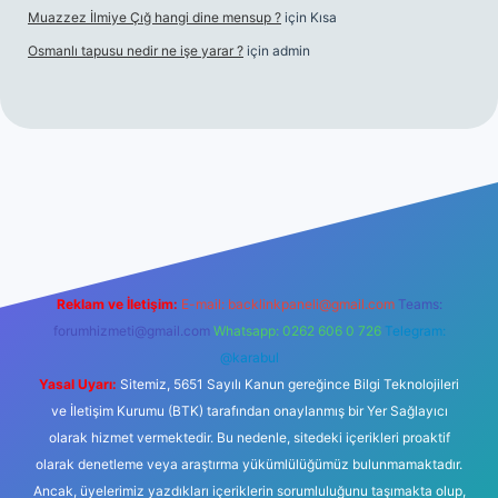
Muazzez İlmiye Çığ hangi dine mensup ?
için
Kısa
Osmanlı tapusu nedir ne işe yarar ?
için
admin
t yeni giriş
Betexper giriş adresi
betexper.xyz
m elexbet
Reklam ve İletişim:
E-mail:
backlinkpaneli@gmail.com
Teams:
forumhizmeti@gmail.com
Whatsapp: 0262 606 0 726
Telegram:
@karabul
Yasal Uyarı:
Sitemiz, 5651 Sayılı Kanun gereğince Bilgi Teknolojileri
ve İletişim Kurumu (BTK) tarafından onaylanmış bir Yer Sağlayıcı
olarak hizmet vermektedir. Bu nedenle, sitedeki içerikleri proaktif
olarak denetleme veya araştırma yükümlülüğümüz bulunmamaktadır.
Ancak, üyelerimiz yazdıkları içeriklerin sorumluluğunu taşımakta olup,