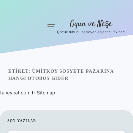
Oyun ve Neşe
menüyü
aç
Çocuk ruhunu besleyen eğlenceli fikirler!
Anasayfa
Gizlilik Politikası
Yasal Uyarı
ETIKET:
ÜMITKÖY SOSYETE PAZARINA
HANGI OTOBÜS GIDER
Hakkımızda
fancycat.com.tr
Sitemap
SIDEBAR
SON YAZILAR