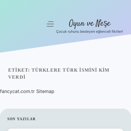
Oyun ve Neşe
menüyü
aç
Çocuk ruhunu besleyen eğlenceli fikirler!
Anasayfa
Gizlilik Politikası
Yasal Uyarı
ETIKET:
TÜRKLERE TÜRK ISMINI KIM
VERDI
Hakkımızda
fancycat.com.tr
Sitemap
SIDEBAR
SON YAZILAR