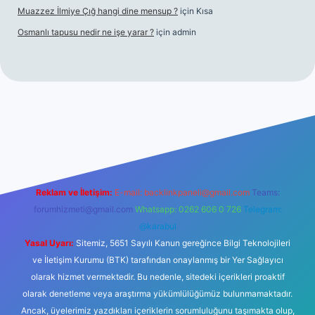
Muazzez İlmiye Çığ hangi dine mensup ?
için
Kısa
Osmanlı tapusu nedir ne işe yarar ?
için
admin
t yeni giriş
Betexper giriş adresi
betexper.xyz
m elexbet
Reklam ve İletişim:
E-mail:
backlinkpaneli@gmail.com
Teams:
forumhizmeti@gmail.com
Whatsapp: 0262 606 0 726
Telegram:
@karabul
Yasal Uyarı:
Sitemiz, 5651 Sayılı Kanun gereğince Bilgi Teknolojileri
ve İletişim Kurumu (BTK) tarafından onaylanmış bir Yer Sağlayıcı
olarak hizmet vermektedir. Bu nedenle, sitedeki içerikleri proaktif
olarak denetleme veya araştırma yükümlülüğümüz bulunmamaktadır.
Ancak, üyelerimiz yazdıkları içeriklerin sorumluluğunu taşımakta olup,