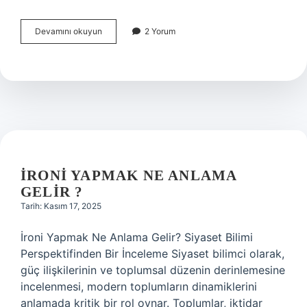
Jiletli
Devamını okuyun
2 Yorum
tel
topu
kaç
metre
?
İRONI YAPMAK NE ANLAMA
GELIR ?
Tarih: Kasım 17, 2025
İroni Yapmak Ne Anlama Gelir? Siyaset Bilimi
Perspektifinden Bir İnceleme Siyaset bilimci olarak,
güç ilişkilerinin ve toplumsal düzenin derinlemesine
incelenmesi, modern toplumların dinamiklerini
anlamada kritik bir rol oynar. Toplumlar, iktidar