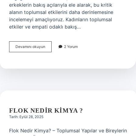
erkeklerin bakış açılarıyla ele alarak, bu kritik
alanın toplumsal etkilerini daha derinlemesine
incelemeyi amaçlıyoruz. Kadınların toplumsal
etkiler ve empati odaklı bakış…
Halk
Devamını okuyun
2 Yorum
sağlığı
birimleri
nelerdir
?
FLOK NEDIR KIMYA ?
Tarih: Eylül 28, 2025
Flok Nedir Kimya? – Toplumsal Yapılar ve Bireylerin