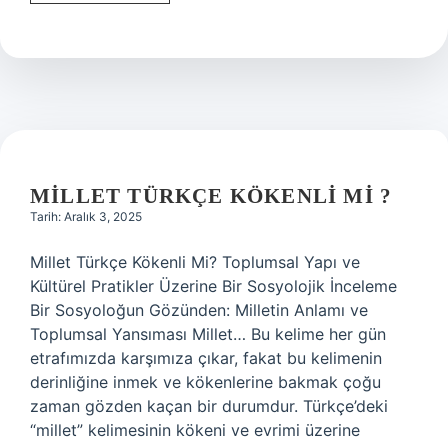
İlmiye
Çığ
hangi
dine
mensup
?
MILLET TÜRKÇE KÖKENLI MI ?
Tarih: Aralık 3, 2025
Millet Türkçe Kökenli Mi? Toplumsal Yapı ve
Kültürel Pratikler Üzerine Bir Sosyolojik İnceleme
Bir Sosyoloğun Gözünden: Milletin Anlamı ve
Toplumsal Yansıması Millet… Bu kelime her gün
etrafımızda karşımıza çıkar, fakat bu kelimenin
derinliğine inmek ve kökenlerine bakmak çoğu
zaman gözden kaçan bir durumdur. Türkçe’deki
“millet” kelimesinin kökeni ve evrimi üzerine