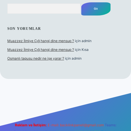
Arama
SON YORUMLAR
Muazzez İlmiye Çığ hangi dine mensup ?
için
admin
Muazzez İlmiye Çığ hangi dine mensup ?
için
Kısa
Osmanlı tapusu nedir ne işe yarar ?
için
admin
Betexper giriş adresi
betexper.xyz
m elexbet
Reklam ve İletişim:
E-mail:
backlinkpaneli@gmail.com
Teams: