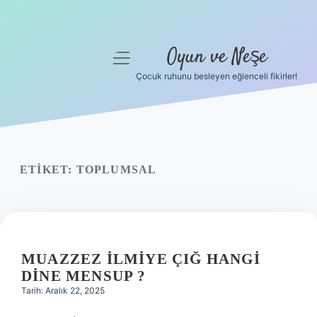
Oyun ve Neşe
menüyü
aç
Çocuk ruhunu besleyen eğlenceli fikirler!
Anasayfa
Gizlilik Politikası
Yasal Uyarı
ETIKET:
TOPLUMSAL
Hakkımızda
MUAZZEZ İLMIYE ÇIĞ HANGI
DINE MENSUP ?
Tarih: Aralık 22, 2025