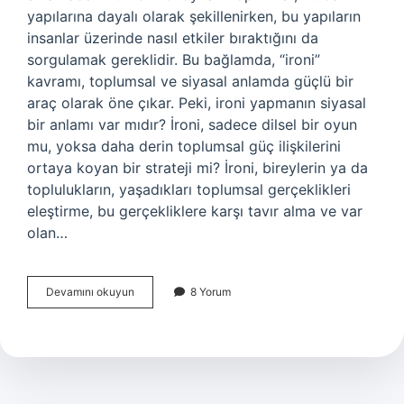
yapılarına dayalı olarak şekillenirken, bu yapıların
insanlar üzerinde nasıl etkiler bıraktığını da
sorgulamak gereklidir. Bu bağlamda, “ironi”
kavramı, toplumsal ve siyasal anlamda güçlü bir
araç olarak öne çıkar. Peki, ironi yapmanın siyasal
bir anlamı var mıdır? İroni, sadece dilsel bir oyun
mu, yoksa daha derin toplumsal güç ilişkilerini
ortaya koyan bir strateji mi? İroni, bireylerin ya da
toplulukların, yaşadıkları toplumsal gerçeklikleri
eleştirme, bu gerçekliklere karşı tavır alma ve var
olan…
İroni
Devamını okuyun
8 Yorum
yapmak
ne
anlama
gelir
?