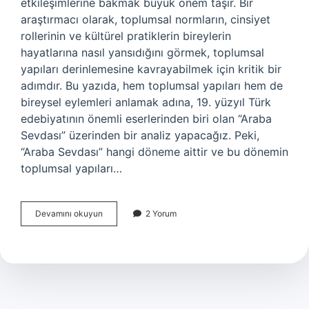
etkileşimlerine bakmak büyük önem taşır. Bir
araştırmacı olarak, toplumsal normların, cinsiyet
rollerinin ve kültürel pratiklerin bireylerin
hayatlarına nasıl yansıdığını görmek, toplumsal
yapıları derinlemesine kavrayabilmek için kritik bir
adımdır. Bu yazıda, hem toplumsal yapıları hem de
bireysel eylemleri anlamak adına, 19. yüzyıl Türk
edebiyatının önemli eserlerinden biri olan “Araba
Sevdası” üzerinden bir analiz yapacağız. Peki,
“Araba Sevdası” hangi döneme aittir ve bu dönemin
toplumsal yapıları…
Araba
Devamını okuyun
2 Yorum
Sevdası
hangi
döneme
aittir
?