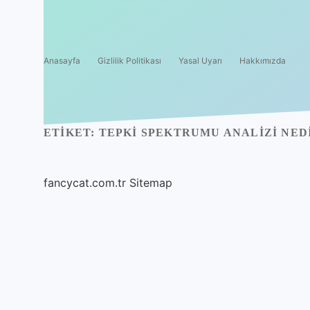
Anasayfa
Gizlilik Politikası
Yasal Uyarı
Hakkımızda
ETIKET:
TEPKI SPEKTRUMU ANALIZI NED
fancycat.com.tr
Sitemap