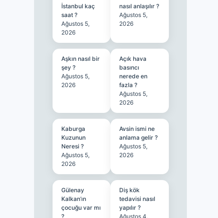
İstanbul kaç
nasıl anlaşılır ?
saat ?
Ağustos 5,
Ağustos 5,
2026
2026
Aşkın nasıl bir
Açık hava
şey ?
basıncı
Ağustos 5,
nerede en
2026
fazla ?
Ağustos 5,
2026
Kaburga
Avsin ismi ne
Kuzunun
anlama gelir ?
Neresi ?
Ağustos 5,
Ağustos 5,
2026
2026
Gülenay
Diş kök
Kalkan’ın
tedavisi nasıl
çocuğu var mı
yapılır ?
?
Ağustos 4,