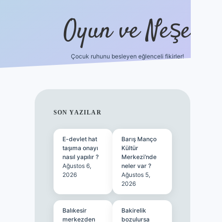
Oyun ve Neşe
Çocuk ruhunu besleyen eğlenceli fikirler!
betci
vdcasino güncel giriş
ilbet casino
ilbet yeni giriş
SIDEBAR
SON YAZILAR
E-devlet hat
Barış Manço
taşıma onayı
Kültür
nasıl yapılır ?
Merkezi’nde
Ağustos 6,
neler var ?
2026
Ağustos 5,
2026
Balıkesir
Bakirelik
merkezden
bozulursa