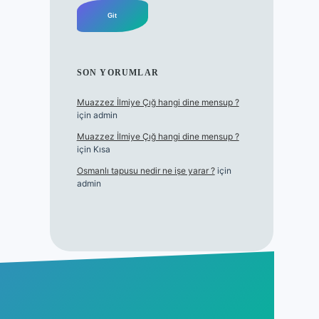
SON YORUMLAR
Muazzez İlmiye Çığ hangi dine mensup ?
için
admin
Muazzez İlmiye Çığ hangi dine mensup ?
için
Kısa
Osmanlı tapusu nedir ne işe yarar ?
için
admin