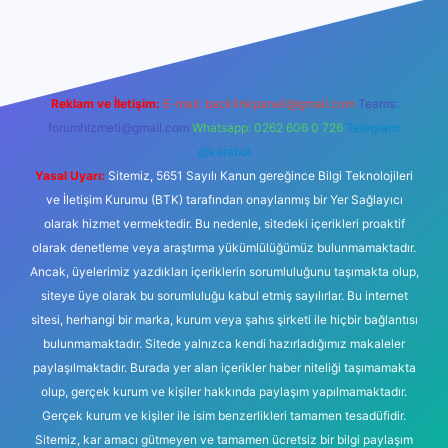
yeni giriş
Betexper giriş adresi
betexper.xyz
m elexbet
Reklam ve İletişim:
E-mail:
backlinkpaneli@gmail.com
Teams:
forumhizmeti@gmail.com
Whatsapp: 0262 606 0 726
Telegram:
@karabul
Yasal Uyarı:
Sitemiz, 5651 Sayılı Kanun gereğince Bilgi Teknolojileri
ve İletişim Kurumu (BTK) tarafından onaylanmış bir Yer Sağlayıcı
olarak hizmet vermektedir. Bu nedenle, sitedeki içerikleri proaktif
olarak denetleme veya araştırma yükümlülüğümüz bulunmamaktadır.
Ancak, üyelerimiz yazdıkları içeriklerin sorumluluğunu taşımakta olup,
siteye üye olarak bu sorumluluğu kabul etmiş sayılırlar. Bu internet
sitesi, herhangi bir marka, kurum veya şahıs şirketi ile hiçbir bağlantısı
bulunmamaktadır. Sitede yalnızca kendi hazırladığımız makaleler
paylaşılmaktadır. Burada yer alan içerikler haber niteliği taşımamakta
olup, gerçek kurum ve kişiler hakkında paylaşım yapılmamaktadır.
Gerçek kurum ve kişiler ile isim benzerlikleri tamamen tesadüfidir.
Sitemiz, kar amacı gütmeyen ve tamamen ücretsiz bir bilgi paylaşım