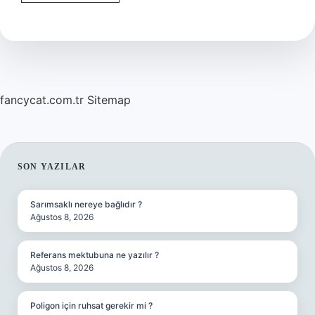
olmak
ne
anlama
gelir
?
fancycat.com.tr
Sitemap
SIDEBAR
SON YAZILAR
Sarımsaklı nereye bağlıdır ?
Ağustos 8, 2026
Referans mektubuna ne yazılır ?
Ağustos 8, 2026
Poligon için ruhsat gerekir mi ?