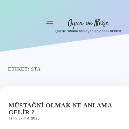
Oyun ve Neşe
menüyü
aç
Çocuk ruhunu besleyen eğlenceli fikirler!
Anasayfa
Gizlilik Politikası
Yasal Uyarı
ETIKET:
STA
Hakkımızda
MÜSTAĞNI OLMAK NE ANLAMA
GELIR ?
Tarih: Ekim 4, 2025