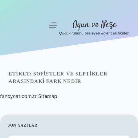
Oyun ve Neşe
menüyü
aç
Çocuk ruhunu besleyen eğlenceli fikirler!
Anasayfa
Gizlilik Politikası
Yasal Uyarı
ETIKET:
SOFISTLER VE SEPTIKLER
ARASINDAKI FARK NEDIR
Hakkımızda
fancycat.com.tr
Sitemap
SIDEBAR
SON YAZILAR