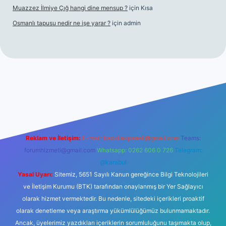
Muazzez İlmiye Çığ hangi dine mensup ?
için
Kısa
Osmanlı tapusu nedir ne işe yarar ?
için
admin
t yeni giriş
Betexper giriş adresi
betexper.xyz
m elexbet
Reklam ve İletişim:
E-mail:
backlinkpaneli@gmail.com
Teams:
forumhizmeti@gmail.com
Whatsapp: 0262 606 0 726
Telegram:
@karabul
Yasal Uyarı:
Sitemiz, 5651 Sayılı Kanun gereğince Bilgi Teknolojileri
ve İletişim Kurumu (BTK) tarafından onaylanmış bir Yer Sağlayıcı
olarak hizmet vermektedir. Bu nedenle, sitedeki içerikleri proaktif
olarak denetleme veya araştırma yükümlülüğümüz bulunmamaktadır.
Ancak, üyelerimiz yazdıkları içeriklerin sorumluluğunu taşımakta olup,