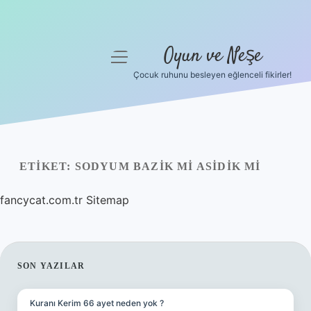
Oyun ve Neşe
menüyü
aç
Çocuk ruhunu besleyen eğlenceli fikirler!
Anasayfa
Gizlilik Politikası
Yasal Uyarı
ETIKET:
SODYUM BAZIK MI ASIDIK MI
Hakkımızda
fancycat.com.tr
Sitemap
SIDEBAR
SON YAZILAR
Kuranı Kerim 66 ayet neden yok ?