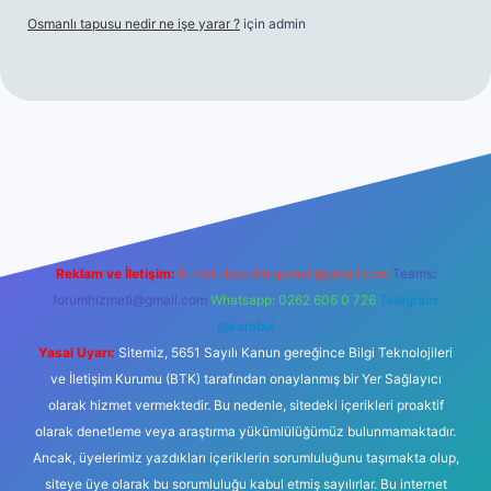
Osmanlı tapusu nedir ne işe yarar ?
için
admin
t yeni giriş
Betexper giriş adresi
betexper.xyz
m elexbet
Reklam ve İletişim:
E-mail:
backlinkpaneli@gmail.com
Teams:
forumhizmeti@gmail.com
Whatsapp: 0262 606 0 726
Telegram:
@karabul
Yasal Uyarı:
Sitemiz, 5651 Sayılı Kanun gereğince Bilgi Teknolojileri
ve İletişim Kurumu (BTK) tarafından onaylanmış bir Yer Sağlayıcı
olarak hizmet vermektedir. Bu nedenle, sitedeki içerikleri proaktif
olarak denetleme veya araştırma yükümlülüğümüz bulunmamaktadır.
Ancak, üyelerimiz yazdıkları içeriklerin sorumluluğunu taşımakta olup,
siteye üye olarak bu sorumluluğu kabul etmiş sayılırlar. Bu internet