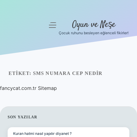
Oyun ve Neşe
menüyü
aç
Çocuk ruhunu besleyen eğlenceli fikirler!
Anasayfa
Gizlilik Politikası
Yasal Uyarı
ETIKET:
SMS NUMARA CEP NEDIR
Hakkımızda
fancycat.com.tr
Sitemap
SIDEBAR
SON YAZILAR
Kuran hatmi nasıl yapılır diyanet ?