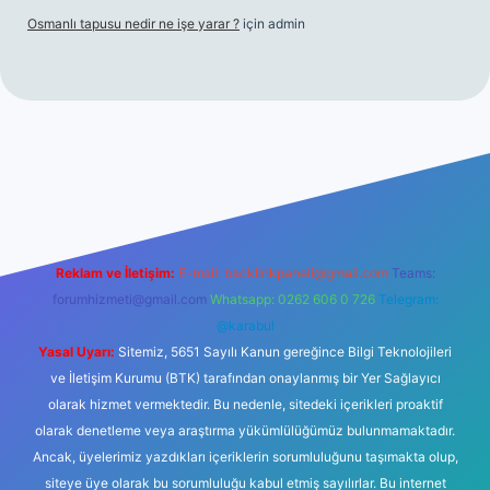
Osmanlı tapusu nedir ne işe yarar ?
için
admin
t yeni giriş
Betexper giriş adresi
betexper.xyz
m elexbet
Reklam ve İletişim:
E-mail:
backlinkpaneli@gmail.com
Teams:
forumhizmeti@gmail.com
Whatsapp: 0262 606 0 726
Telegram:
@karabul
Yasal Uyarı:
Sitemiz, 5651 Sayılı Kanun gereğince Bilgi Teknolojileri
ve İletişim Kurumu (BTK) tarafından onaylanmış bir Yer Sağlayıcı
olarak hizmet vermektedir. Bu nedenle, sitedeki içerikleri proaktif
olarak denetleme veya araştırma yükümlülüğümüz bulunmamaktadır.
Ancak, üyelerimiz yazdıkları içeriklerin sorumluluğunu taşımakta olup,
siteye üye olarak bu sorumluluğu kabul etmiş sayılırlar. Bu internet