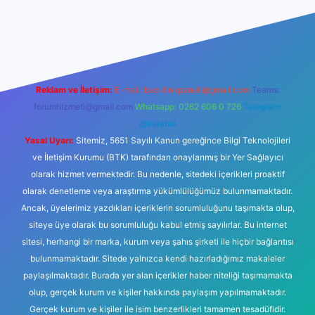
yeni giriş
Betexper giriş adresi
betexper.xyz
m elexbet
Reklam ve İletişim:
E-mail:
backlinkpaneli@gmail.com
Teams:
forumhizmeti@gmail.com
Whatsapp: 0262 606 0 726
Telegram:
@karabul
Yasal Uyarı:
Sitemiz, 5651 Sayılı Kanun gereğince Bilgi Teknolojileri
ve İletişim Kurumu (BTK) tarafından onaylanmış bir Yer Sağlayıcı
olarak hizmet vermektedir. Bu nedenle, sitedeki içerikleri proaktif
olarak denetleme veya araştırma yükümlülüğümüz bulunmamaktadır.
Ancak, üyelerimiz yazdıkları içeriklerin sorumluluğunu taşımakta olup,
siteye üye olarak bu sorumluluğu kabul etmiş sayılırlar. Bu internet
sitesi, herhangi bir marka, kurum veya şahıs şirketi ile hiçbir bağlantısı
bulunmamaktadır. Sitede yalnızca kendi hazırladığımız makaleler
paylaşılmaktadır. Burada yer alan içerikler haber niteliği taşımamakta
olup, gerçek kurum ve kişiler hakkında paylaşım yapılmamaktadır.
Gerçek kurum ve kişiler ile isim benzerlikleri tamamen tesadüfidir.