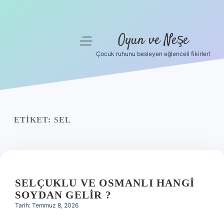
Oyun ve Neşe
menüyü
aç
Çocuk ruhunu besleyen eğlenceli fikirler!
Anasayfa
Gizlilik Politikası
Yasal Uyarı
ETIKET:
SEL
Hakkımızda
SELÇUKLU VE OSMANLI HANGI
SOYDAN GELIR ?
Tarih: Temmuz 8, 2026