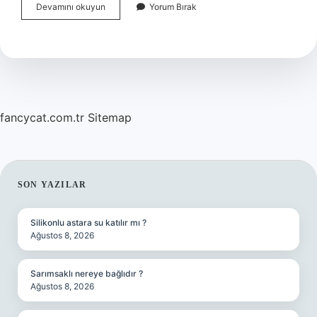
Selçuklu
Devamını okuyun
Yorum Bırak
ve
Osmanlı
hangi
soydan
gelir
?
fancycat.com.tr
Sitemap
SIDEBAR
SON YAZILAR
Silikonlu astara su katılır mı ?
Ağustos 8, 2026
Sarımsaklı nereye bağlıdır ?
Ağustos 8, 2026