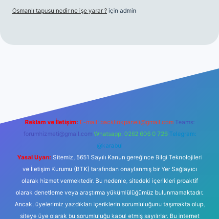
Osmanlı tapusu nedir ne işe yarar ?
için
admin
t yeni giriş
Betexper giriş adresi
betexper.xyz
m elexbet
Reklam ve İletişim:
E-mail:
backlinkpaneli@gmail.com
Teams:
forumhizmeti@gmail.com
Whatsapp: 0262 606 0 726
Telegram:
@karabul
Yasal Uyarı:
Sitemiz, 5651 Sayılı Kanun gereğince Bilgi Teknolojileri
ve İletişim Kurumu (BTK) tarafından onaylanmış bir Yer Sağlayıcı
olarak hizmet vermektedir. Bu nedenle, sitedeki içerikleri proaktif
olarak denetleme veya araştırma yükümlülüğümüz bulunmamaktadır.
Ancak, üyelerimiz yazdıkları içeriklerin sorumluluğunu taşımakta olup,
siteye üye olarak bu sorumluluğu kabul etmiş sayılırlar. Bu internet