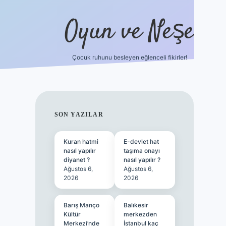
Oyun ve Neşe
Çocuk ruhunu besleyen eğlenceli fikirler!
betci
vdcasino güncel giriş
ilbet casino
ilbet yeni giriş
SIDEBAR
SON YAZILAR
Kuran hatmi
E-devlet hat
nasıl yapılır
taşıma onayı
diyanet ?
nasıl yapılır ?
Ağustos 6,
Ağustos 6,
2026
2026
Barış Manço
Balıkesir
Kültür
merkezden
Merkezi’nde
İstanbul kaç