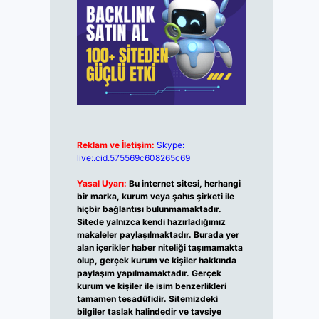
Reklam ve İletişim:
Skype:
live:.cid.575569c608265c69
Yasal Uyarı:
Bu internet sitesi, herhangi
bir marka, kurum veya şahıs şirketi ile
hiçbir bağlantısı bulunmamaktadır.
Sitede yalnızca kendi hazırladığımız
makaleler paylaşılmaktadır. Burada yer
alan içerikler haber niteliği taşımamakta
olup, gerçek kurum ve kişiler hakkında
paylaşım yapılmamaktadır. Gerçek
kurum ve kişiler ile isim benzerlikleri
tamamen tesadüfidir. Sitemizdeki
bilgiler taslak halindedir ve tavsiye