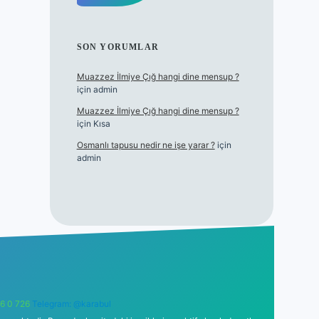
SON YORUMLAR
Muazzez İlmiye Çığ hangi dine mensup ?
için
admin
Muazzez İlmiye Çığ hangi dine mensup ?
için
Kısa
Osmanlı tapusu nedir ne işe yarar ?
için
admin
6 0 726
Telegram: @karabul