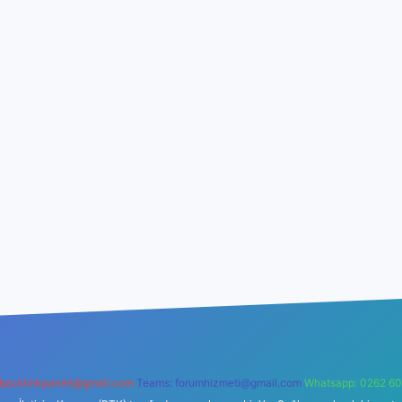
backlinkpaneli@gmail.com
Teams:
forumhizmeti@gmail.com
Whatsapp: 0262 60