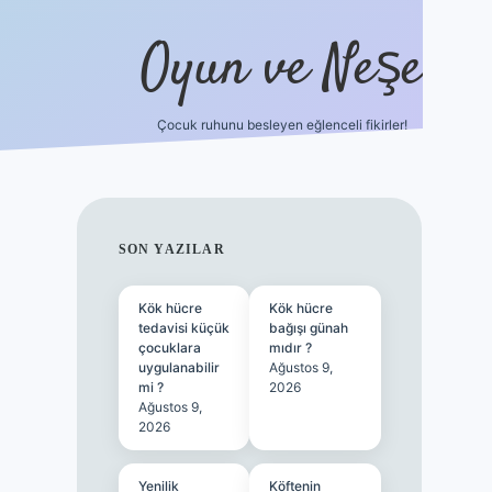
Oyun ve Neşe
Çocuk ruhunu besleyen eğlenceli fikirler!
betci
vdcasino güncel giriş
ilbet casino
ilbet yeni gir
SIDEBAR
SON YAZILAR
Kök hücre
Kök hücre
tedavisi küçük
bağışı günah
çocuklara
mıdır ?
uygulanabilir
Ağustos 9,
mi ?
2026
Ağustos 9,
2026
Yenilik
Köftenin