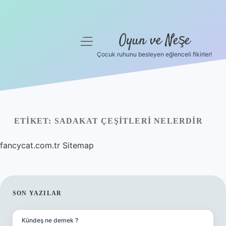
Oyun ve Neşe
menüyü
aç
Çocuk ruhunu besleyen eğlenceli fikirler!
Anasayfa
Gizlilik Politikası
Yasal Uyarı
ETIKET:
SADAKAT ÇEŞITLERI NELERDIR
Hakkımızda
fancycat.com.tr
Sitemap
SIDEBAR
SON YAZILAR
Kündeş ne demek ?