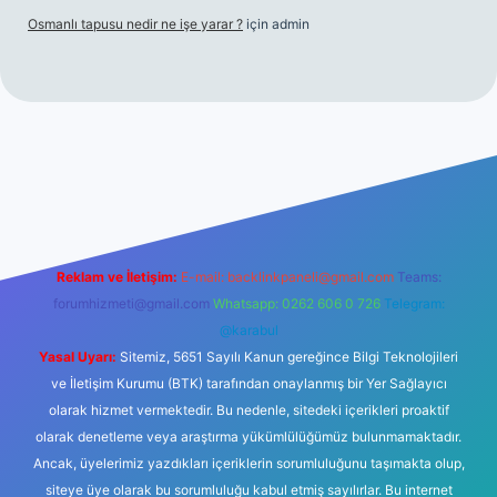
Osmanlı tapusu nedir ne işe yarar ?
için
admin
t yeni giriş
Betexper giriş adresi
betexper.xyz
m elexbet
Reklam ve İletişim:
E-mail:
backlinkpaneli@gmail.com
Teams:
forumhizmeti@gmail.com
Whatsapp: 0262 606 0 726
Telegram:
@karabul
Yasal Uyarı:
Sitemiz, 5651 Sayılı Kanun gereğince Bilgi Teknolojileri
ve İletişim Kurumu (BTK) tarafından onaylanmış bir Yer Sağlayıcı
olarak hizmet vermektedir. Bu nedenle, sitedeki içerikleri proaktif
olarak denetleme veya araştırma yükümlülüğümüz bulunmamaktadır.
Ancak, üyelerimiz yazdıkları içeriklerin sorumluluğunu taşımakta olup,
siteye üye olarak bu sorumluluğu kabul etmiş sayılırlar. Bu internet